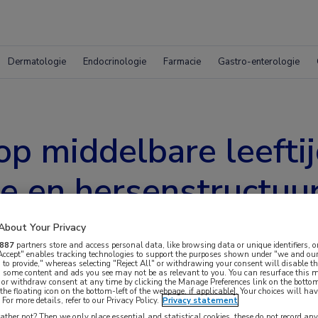
Dermatologie
Endocrinologie
Farmacie
Gastro-enterologie
op middelbare leefti
ie en hersenstructuur
About Your Privacy
887
partners store and access personal data, like browsing data or unique identifiers, o
 Accept" enables tracking technologies to support the purposes shown under "we and our
 to provide," whereas selecting "Reject All" or withdrawing your consent will disable th
, some content and ads you see may not be as relevant to you. You can resurface this
 or withdraw consent at any time by clicking the Manage Preferences link on the bottom
the floating icon on the bottom-left of the webpage, if applicable]. Your choices will hav
For more details, refer to our Privacy Policy.
Privacy statement
ther not? Then we only place essential and statistical cookies, these do not record an