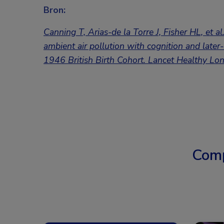
Bron:
Canning T, Arias-de la Torre J, Fisher HL, et a
ambient air pollution with cognition and later-
1946 British Birth Cohort. Lancet Healthy L
Comp