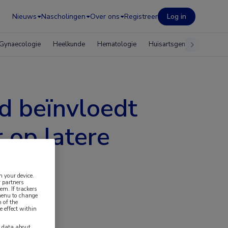
Nieuws
Nascholingen
Over ons
Registreer
Log in
Gynaecologie
Heelkunde
Hematologie
Huisartsgeneeskunde
jd beïnvloedt
 op latere
n your device.
 partners
em. If trackers
 menu to change
 of the
e effect within
y data about