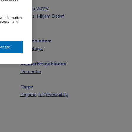
sep 2025
Drs. Mirjam Bedaf
ess information
research and
Vakgebieden:
Accept
Neurologie
Aandachtsgebieden:
Dementie
Tags:
cognitie
,
luchtvervuiling