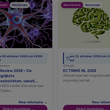
komst
Neurologie
Bijeenkomst
Neurologie
 26 oktober 2026 om 18:00
wo 21 oktober 2026 om 1
r
uur
terdam
Vught
Review 2026 – De
ECTRIMS NL 2026
grijkste
Afreizen naar een congreslocatie?
esinzichten, vanuit
nog nodig, kan het …
erdam
e MDS zonder af te reizen naar
 Tijdens …
Meer informatie →
Meer infor
Direct inschrijven →
Direct inschrijven →