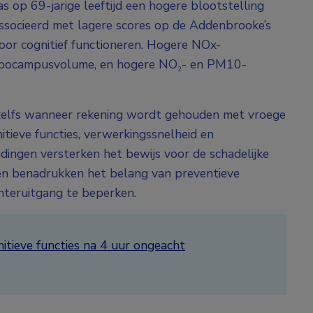
s op 69-jarige leeftijd een hogere blootstelling
associeerd met lagere scores op de Addenbrooke’s
 voor cognitief functioneren. Hogere NOx-
hippocampusvolume, en hogere NO₂- en PM10-
 zelfs wanneer rekening wordt gehouden met vroege
itieve functies, verwerkingssnelheid en
ndingen versterken het bewijs voor de schadelijke
 en benadrukken het belang van preventieve
hteruitgang te beperken.
itieve functies na 4 uur ongeacht