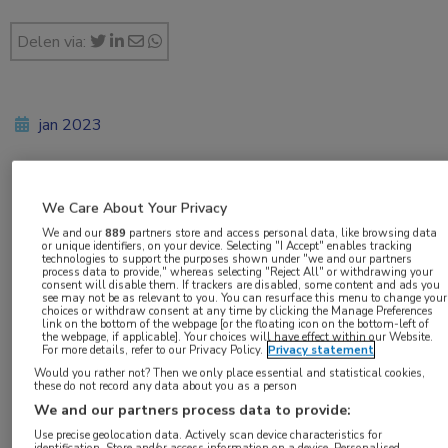
Delen via:
jan 2023
Vakgebieden:
We Care About Your Privacy
Huisartsgeneeskunde
,
Longziekten
We and our
889
partners store and access personal data, like browsing data
or unique identifiers, on your device. Selecting "I Accept" enables tracking
technologies to support the purposes shown under "we and our partners
process data to provide," whereas selecting "Reject All" or withdrawing your
consent will disable them. If trackers are disabled, some content and ads you
see may not be as relevant to you. You can resurface this menu to change your
choices or withdraw consent at any time by clicking the Manage Preferences
link on the bottom of the webpage [or the floating icon on the bottom-left of
Tags:
the webpage, if applicable]. Your choices will have effect within our Website.
For more details, refer to our Privacy Policy.
Privacy statement
glycopyrronium
,
indacaterol
,
roken
Would you rather not? Then we only place essential and statistical cookies,
these do not record any data about you as a person
We and our partners process data to provide:
Behandeling met indacaterol plus
Use precise geolocation data. Actively scan device characteristics for
identification. Store and/or access information on a device. Personalised