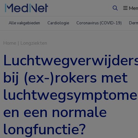
Men
Zoeken
Alle vakgebieden
Cardiologie
Coronavirus (COVID-19)
Derm
Home
|
Longziekten
Luchtwegverwijder
bij (ex-)rokers met
luchtwegsymptome
en een normale
longfunctie?