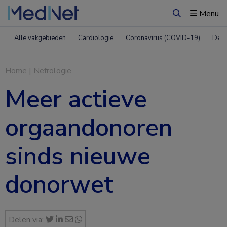
Menu
Zoeken
Alle vakgebieden
Cardiologie
Coronavirus (COVID-19)
Derm
Home
|
Nefrologie
Meer actieve
orgaandonoren
sinds nieuwe
donorwet
Delen via: