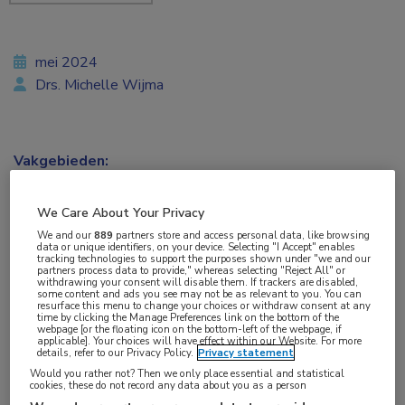
mei 2024
Drs. Michelle Wijma
Vakgebieden:
Cardiologie
,
Gastro-enterologie
,
Heelkunde
,
Longziekten
,
Nefrologie
We Care About Your Privacy
We and our
889
partners store and access personal data, like browsing
data or unique identifiers, on your device. Selecting "I Accept" enables
Aandachtsgebieden:
tracking technologies to support the purposes shown under "we and our
partners process data to provide," whereas selecting "Reject All" or
Niertransplantatie
withdrawing your consent will disable them. If trackers are disabled,
some content and ads you see may not be as relevant to you. You can
resurface this menu to change your choices or withdraw consent at any
time by clicking the Manage Preferences link on the bottom of the
Tags:
webpage [or the floating icon on the bottom-left of the webpage, if
applicable]. Your choices will have effect within our Website. For more
harttransplantatie
,
levertransplantatie
,
longtransplantatie
details, refer to our Privacy Policy.
Privacy statement
Would you rather not? Then we only place essential and statistical
cookies, these do not record any data about you as a person
Het aantal actief geregistreerde orgaandonoren