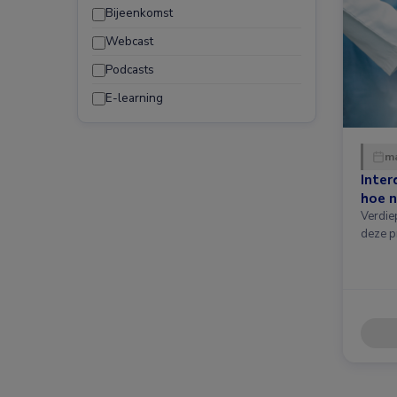
Bijeenkomst
Webcast
Podcasts
E-learning
ma
Inter
hoe n
Verdie
deze p