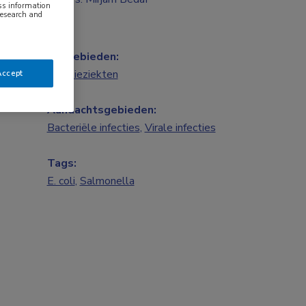
ess information
research and
Vakgebieden:
Infectieziekten
Accept
Aandachtsgebieden:
Bacteriële infecties
,
Virale infecties
Tags:
E. coli
,
Salmonella