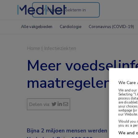
Search
through
Alle vakgebieden
Cardiologie
Coronavirus (COVID-19)
the
website
Home
|
Infectieziekten
Meer voedselinf
maatregelen voo
We Care 
We and our
Selecting "I
process data
are disabled
Delen via:
your choices
webpage [or 
our Website. 
Would you ra
you as a pe
Bijna 2 miljoen mensen werden naar schatti
We and o