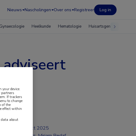
Nieuws
Nascholingen
Over ons
Registreer
Log in
Gynaecologie
Heelkunde
Hematologie
Huisartsgeneeskunde
 adviseert
n your device.
 partners
em. If trackers
 menu to change
 of the
e effect within
y data about
okt 2025
Drs. Mirjam Bedaf