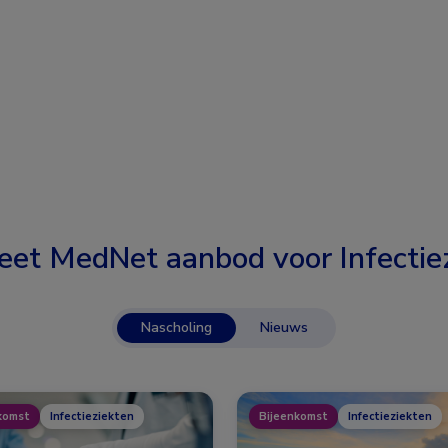
eet MedNet aanbod voor
Infectie
Nascholing
Nieuws
komst
Infectieziekten
Bijeenkomst
Infectieziekten