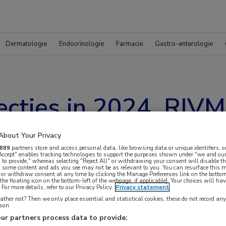
Dermatologie
Endocrinologie
Farmacie
Gastro-enterologie
ecties in 2024, RIVM
r kippenboeren
About Your Privacy
889
partners store and access personal data, like browsing data or unique identifiers, o
 Accept" enables tracking technologies to support the purposes shown under "we and our
 to provide," whereas selecting "Reject All" or withdrawing your consent will disable th
, some content and ads you see may not be as relevant to you. You can resurface this
 or withdraw consent at any time by clicking the Manage Preferences link on the bottom
the floating icon on the bottom-left of the webpage, if applicable]. Your choices will hav
For more details, refer to our Privacy Policy.
Privacy statement
ther not? Then we only place essential and statistical cookies, these do not record an
rson
ng ziek door een voedselinfectie in 2024 in
ur partners process data to provide: