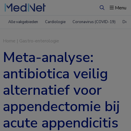
Menu
Zoeken
Alle vakgebieden
Cardiologie
Coronavirus (COVID-19)
Derm
Home
|
Gastro-enterologie
Meta-analyse:
antibiotica veilig
alternatief voor
appendectomie bij
acute appendicitis