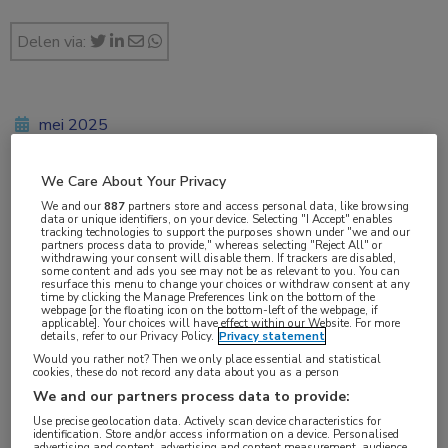
Delen via:
mei 2025
Dr. Marlies Noordzij
We Care About Your Privacy
We and our
887
partners store and access personal data, like browsing
data or unique identifiers, on your device. Selecting "I Accept" enables
Vakgebieden:
tracking technologies to support the purposes shown under "we and our
partners process data to provide," whereas selecting "Reject All" or
Gastro-enterologie
withdrawing your consent will disable them. If trackers are disabled,
some content and ads you see may not be as relevant to you. You can
resurface this menu to change your choices or withdraw consent at any
time by clicking the Manage Preferences link on the bottom of the
Aandachtsgebieden:
webpage [or the floating icon on the bottom-left of the webpage, if
applicable]. Your choices will have effect within our Website. For more
Chirurgie
details, refer to our Privacy Policy.
Privacy statement
Would you rather not? Then we only place essential and statistical
cookies, these do not record any data about you as a person
Tags:
We and our partners process data to provide:
antibiotica
,
appendicitis
Use precise geolocation data. Actively scan device characteristics for
identification. Store and/or access information on a device. Personalised
advertising and content, advertising and content measurement, audience