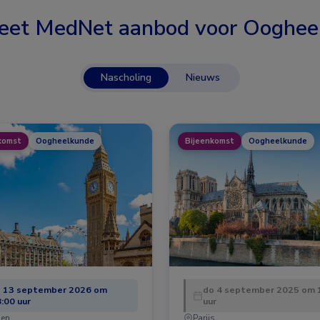
eet MedNet aanbod voor
Ooghee
Nascholing
Nieuws
komst
Oogheelkunde
Bijeenkomst
Oogheelkunde
o 13 september 2026 om
do 4 september 2025 om 
:00 uur
uur
en
Parijs