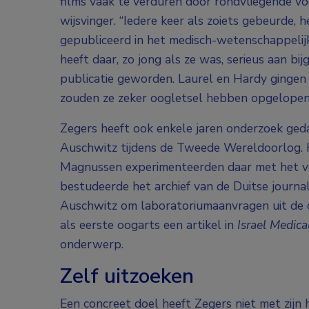
films vaak te verduren door rondvliegende 
wijsvinger. “Iedere keer als zoiets gebeurde
gepubliceerd in het medisch-wetenschappeli
heeft daar, zo jong als ze was, serieus aan bi
publicatie geworden. Laurel en Hardy gingen i
zouden ze zeker oogletsel hebben opgelopen 
Zegers heeft ook enkele jaren onderzoek ged
Auschwitz tijdens de Tweede Wereldoorlog. 
Magnussen experimenteerden daar met het v
bestudeerde het archief van de Duitse journal
Auschwitz om laboratoriumaanvragen uit de o
als eerste oogarts een artikel in
Israel Medica
onderwerp.
Zelf uitzoeken
Een concreet doel heeft Zegers niet met zijn h