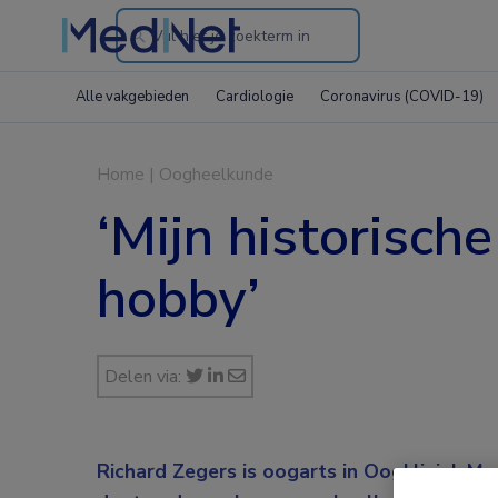
Search
through
Alle vakgebieden
Cardiologie
Coronavirus (COVID-19)
the
website
Home
|
Oogheelkunde
‘Mijn historisch
hobby’
Delen via:
Richard Zegers is oogarts in Oogkliniek Maa