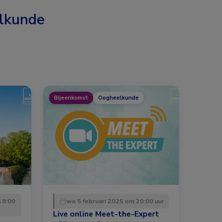
lkunde
Bijeenkomst
Oogheelkunde
18:00
wo 5 februari 2025 om 20:00 uur
Live online Meet-the-Expert