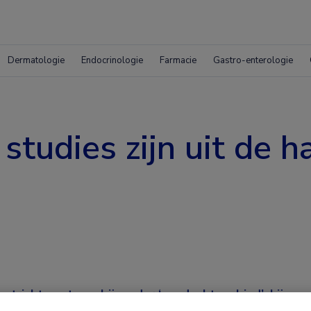
Dermatologie
Endocrinologie
Farmacie
Gastro-enterologie
e studies zijn uit de 
stricht, met een bijzonder ‘aandachtsgebied’: hij