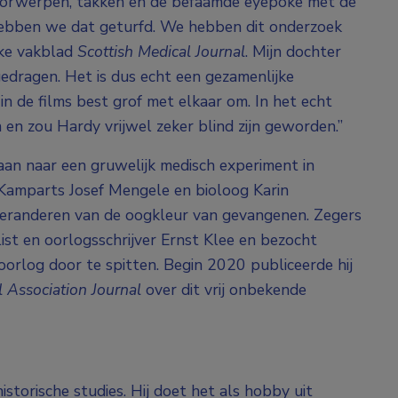
voorwerpen, takken en de befaamde
eyepoke
met de
, hebben we dat geturfd. We hebben dit onderzoek
jke vakblad
Scottish Medical Journal
. Mijn dochter
jgedragen. Het is dus echt een gezamenlijke
n de films best grof met elkaar om. In het echt
en zou Hardy vrijwel zeker blind zijn geworden.”
aan naar een gruwelijk medisch experiment in
Kamparts Josef Mengele en bioloog Karin
eranderen van de oogkleur van gevangenen. Zegers
ist en oorlogsschrijver Ernst Klee en bezocht
orlog door te spitten. Begin 2020 publiceerde hij
l Association Journal
over dit vrij onbekende
istorische studies. Hij doet het als hobby uit