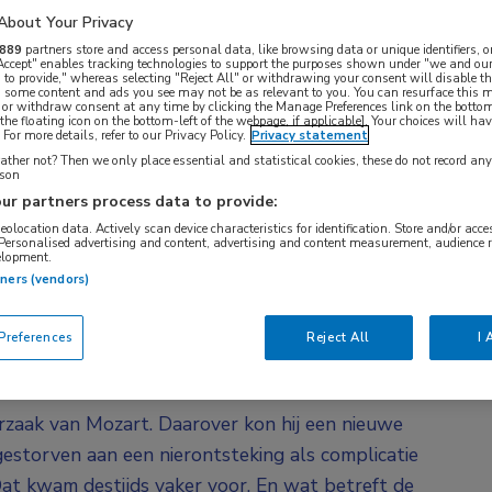
rwerpen en wetenswaardigheden uit het
About Your Privacy
el en Hardy tot oogexperimenten in
889
partners store and access personal data, like browsing data or unique identifiers, o
t over deze uit de hand gelopen hobby.
 Accept" enables tracking technologies to support the purposes shown under "we and our
 to provide," whereas selecting "Reject All" or withdrawing your consent will disable th
, some content and ads you see may not be as relevant to you. You can resurface this
 or withdraw consent at any time by clicking the Manage Preferences link on the bottom
omotieonderzoek gaan doen naar glaucoom. Maar
the floating icon on the bottom-left of the webpage, if applicable]. Your choices will hav
For more details, refer to our Privacy Policy.
Privacy statement
werp. “Ik had ooit ergens gelezen dat componist Bach
ther not? Then we only place essential and statistical cookies, these do not record an
ter dat daarover nog nooit was geschreven door
rson
ur partners process data to provide:
s op te schrijven en naar een wetenschappelijk
geolocation data. Actively scan device characteristics for identification. Store and/or acc
 doen en bijkomend voordeel van dit onderzoek was
 Personalised advertising and content, advertising and content measurement, audience 
elopment.
. Ik was net vader geworden dus praktisch kwam het
tners (vendors)
lleen af en toe op pad naar een bibliotheek, archief
references
Reject All
I 
zaak van Mozart. Daarover kon hij een nieuwe
gestorven aan een nierontsteking als complicatie
at kwam destijds vaker voor. En wat betreft de