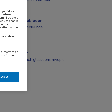
n your device.
 partners
em. If trackers
Vakgebieden:
 menu to change
 of the
Oogheelkunde
e effect within
y data about
ess information
Tags:
research and
cataract
,
glaucoom
,
myopie
Accept