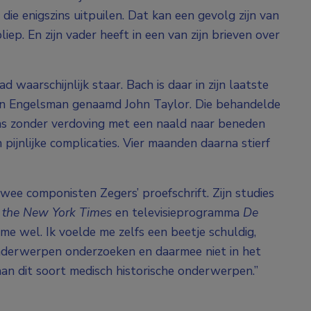
die enigszins uitpuilen. Dat kan een gevolg zijn van
iep. En zijn vader heeft in een van zijn brieven over
d waarschijnlijk staar. Bach is daar in zijn laatste
en Engelsman genaamd John Taylor. Die behandelde
ens zonder verdoving met een naald naar beneden
pijnlijke complicaties. Vier maanden daarna stierf
wee componisten Zegers’ proefschrift. Zijn studies
n
the
New York Times
en televisieprogramma
De
me wel. Ik voelde me zelfs een beetje schuldig,
nderwerpen onderzoeken en daarmee niet in het
aan dit soort medisch historische onderwerpen.”