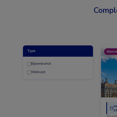
Compl
Type
Bijeen
Bijeenkomst
Webcast
z
18
Lond