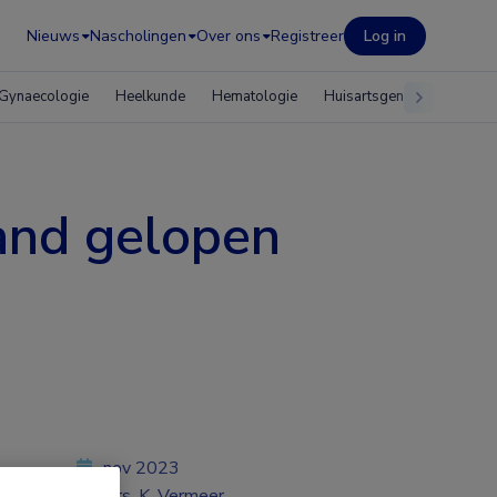
Nieuws
Nascholingen
Over ons
Registreer
Log in
Gynaecologie
Heelkunde
Hematologie
Huisartsgeneeskunde
hand gelopen
nov 2023
Drs. K. Vermeer