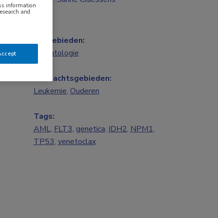
ess information
research and
Vakgebieden:
Hematologie
Accept
Aandachtsgebieden:
Leukemie
,
Ouderen
Tags:
AML
,
FLT3
,
genetica
,
IDH2
,
NPM1
,
TP53
,
venetoclax