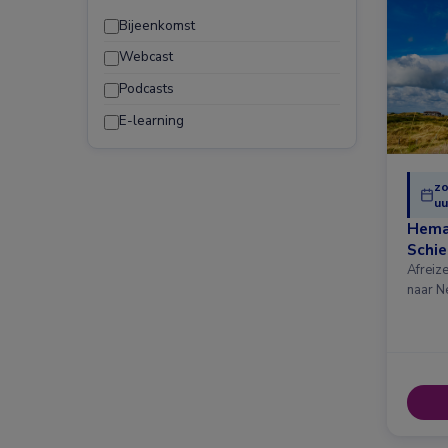
Bijeenkomst
Webcast
Podcasts
E-learning
zo
uu
Hema
Schi
Afreiz
naar N