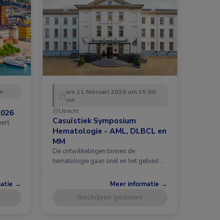
ur
wo 11 februari 2026 om 15:00
uur
Utrecht
2026
Casuïstiek Symposium
eert
Hematologie - AML, DLBCL en
MM
De ontwikkelingen binnen de
hematologie gaan snel en het gebied …
matie →
Meer informatie →
Inschrijven gesloten