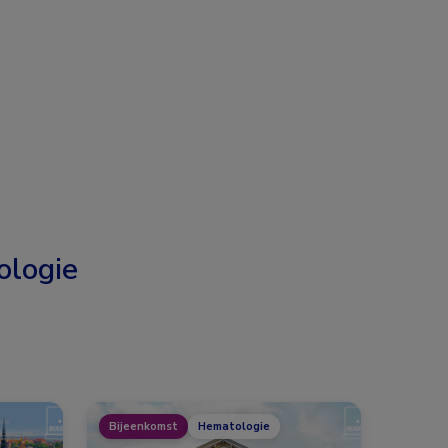
logie
Bijeenkomst
Hematologie