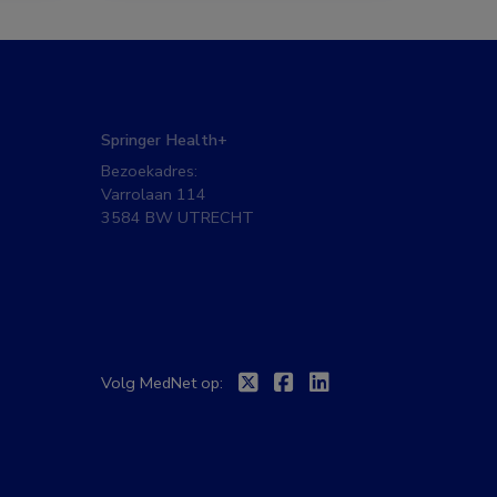
Springer Health+
Bezoekadres:
Varrolaan 114
3584 BW UTRECHT
Twitter
Facebook
Linkedin
Volg MedNet op: