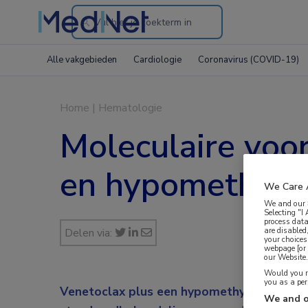
Search
through
Alle vakgebieden
Cardiologie
Coronavirus (COVID-19)
the
website
Home
|
Hematologie
Moleculaire voo
en hypomethyle
We Care 
We and our
Selecting "I
process data
are disabled
Delen via:
your choices
webpage [or 
our Website. 
Would you ra
you as a pe
Venetoclax plus een hypomethylerend mi
We and o