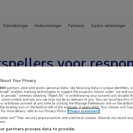
Dermatologie
Endocrinologie
Farmacie
Gastro-enterologie
rspellers voor respo
rend middel bij AML
About Your Privacy
889
partners store and access personal data, like browsing data or unique identifiers, o
 Accept" enables tracking technologies to support the purposes shown under "we and our
 to provide," whereas selecting "Reject All" or withdrawing your consent will disable th
, some content and ads you see may not be as relevant to you. You can resurface this
 or withdraw consent at any time by clicking the Manage Preferences link on the bottom
the floating icon on the bottom-left of the webpage, if applicable]. Your choices will hav
For more details, refer to our Privacy Policy.
Privacy statement
ther not? Then we only place essential and statistical cookies, these do not record an
rson
ddel (Ven-HMA) is momenteel de
ur partners process data to provide: