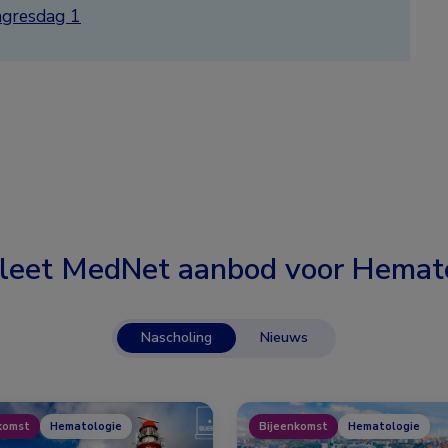
ngresdag 1
leet MedNet aanbod voor
Hemato
Nascholing
Nieuws
komst
Hematologie
Bijeenkomst
Hematologie