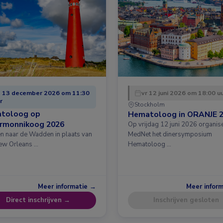
 13 december 2026 om 11:30
vr 12 juni 2026 om 18:00 u
r
Stockholm
toloog op
Hematoloog in ORANJE 
ermonnikoog 2026
Op vrijdag 12 juni 2026 organis
en naar de Wadden in plaats van
MedNet het dinersymposium
ew Orleans …
Hematoloog …
Meer informatie →
Meer infor
Direct inschrijven →
Inschrijven gesloten