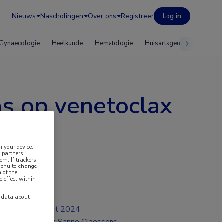
Nieuws
Nascholingen
Over ons
Registreer
Log in
Gynaecologie
Heelkunde
Hematologie
Huisartsgeneeskunde
ns op venetoclax
n your device.
 partners
em. If trackers
 menu to change
 of the
e effect within
y data about
mrt 2024
Dr. Sanne Claessens