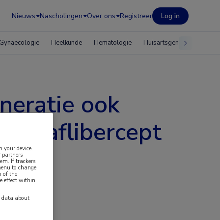
Nieuws
Nascholingen
Over ons
Registreer
Log in
Gynaecologie
Heelkunde
Hematologie
Huisartsgeneeskunde
neratie ook
ing aflibercept
n your device.
 partners
em. If trackers
 menu to change
 of the
e effect within
y data about