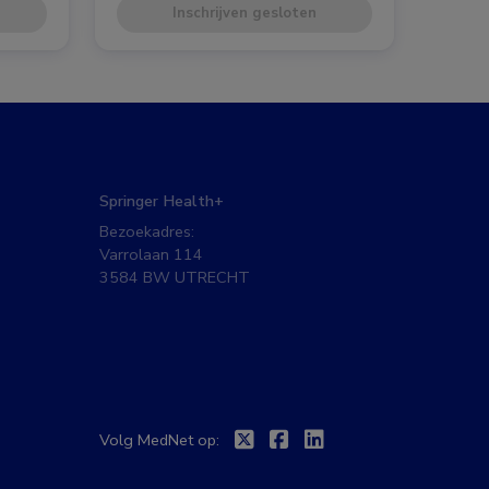
Inschrijven gesloten
Springer Health+
Bezoekadres:
Varrolaan 114
3584 BW UTRECHT
Twitter
Facebook
Linkedin
Volg MedNet op: