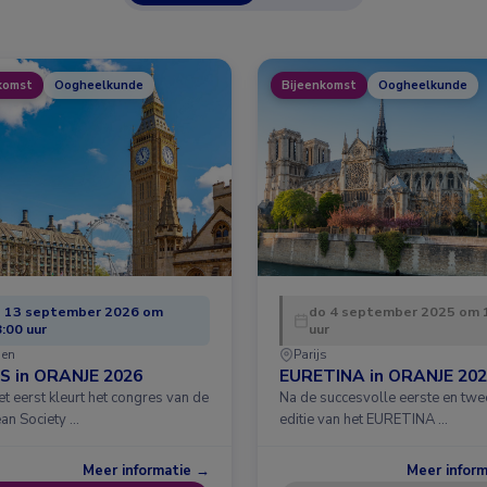
komst
Oogheelkunde
Bijeenkomst
Oogheelkunde
o 13 september 2026 om
do 4 september 2025 om 
:00 uur
uur
en
Parijs
S in ORANJE 2026
EURETINA in ORANJE 20
t eerst kleurt het congres van de
Na de succesvolle eerste en tw
an Society …
editie van het EURETINA …
Meer informatie →
Meer infor