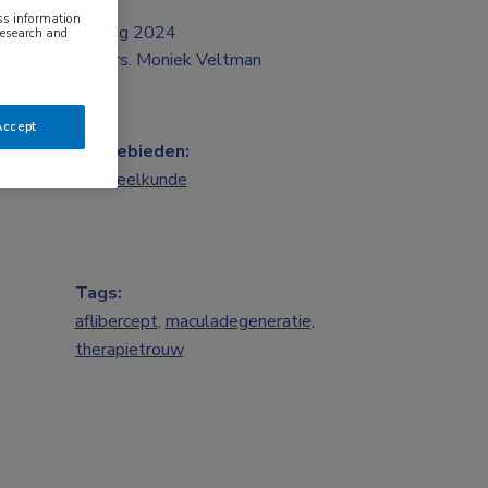
ess information
aug 2024
research and
Drs. Moniek Veltman
Accept
Vakgebieden:
Oogheelkunde
Tags:
aflibercept
,
maculadegeneratie
,
therapietrouw