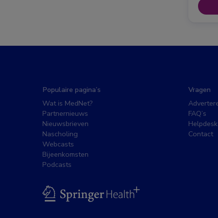
Populaire pagina’s
Vragen
Wat is MedNet?
Adverter
Partnernieuws
FAQ’s
Nieuwsbrieven
Helpdesk
Nascholing
Contact
Webcasts
Bijeenkomsten
Podcasts
BSL