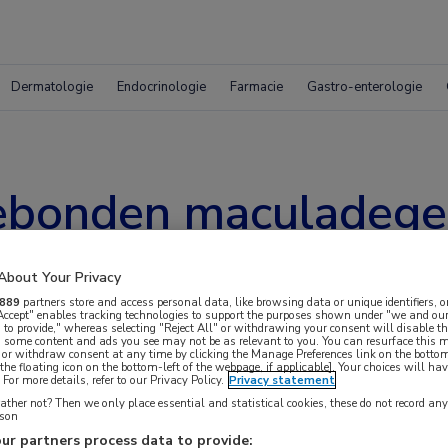
Dermatologie
Endocrinologie
Farmacie
Gastro-enterologie
gebonden maculadege
eld met hogere doser
About Your Privacy
ningsfrequentie
889
partners store and access personal data, like browsing data or unique identifiers, o
 Accept" enables tracking technologies to support the purposes shown under "we and our
 to provide," whereas selecting "Reject All" or withdrawing your consent will disable th
, some content and ads you see may not be as relevant to you. You can resurface this
 or withdraw consent at any time by clicking the Manage Preferences link on the bottom
the floating icon on the bottom-left of the webpage, if applicable]. Your choices will hav
For more details, refer to our Privacy Policy.
Privacy statement
ther not? Then we only place essential and statistical cookies, these do not record an
rson
ur partners process data to provide: