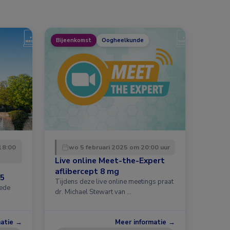
Bijeenkomst
Oogheelkunde
18:00
wo 5 februari 2025 om 20:00 uur
Live online Meet-the-Expert
aflibercept 8 mg
25
Tijdens deze live online meetings praat
eede
dr. Michael Stewart van …
matie →
Meer informatie →