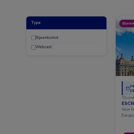
Type
Bijeen
Bijeenkomst
Webcast
z
18
Lond
ESCR
Voor he
Europe