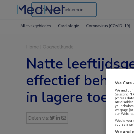
Search
through
Alle vakgebieden
Cardiologie
Coronavirus (COVID-19)
the
website
Home
|
Oogheelkunde
Natte leeftijds
effectief behand
We Care 
in lagere toedie
We and our
Selecting "I
process data
are disabled
your choices
webpage [or 
our Website. 
Delen via:
Would you ra
you as a pe
We and o