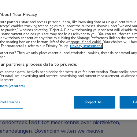
twaalf nefrologen uit verschillende
 het initiatief om een klinisch
About Your Privacy
op te richten: Nefrologie Research Organisatie
887
partners store and access personal data, like browsing data or unique identifiers, o
 Accept" enables tracking technologies to support the purposes shown under "we and our
 to provide," whereas selecting "Reject All" or withdrawing your consent will disable th
, some content and ads you see may not be as relevant to you. You can resurface this
 or withdraw consent at any time by clicking the Manage Preferences link on the bottom
 proces”, vertelt dr. Gurbey Ocak. Hij is nefroloog
the floating icon on the bottom-left of the webpage, if applicable]. Your choices will hav
For more details, refer to our Privacy Policy.
Privacy statement
 en een van de 12 oprichters van NEFRO-NL. “Het is
ther not? Then we only place essential and statistical cookies, these do not record an
ntra afzonderlijk van alles geregeld moet worden.
rson
ur partners process data to provide:
l trial agreements (CTA) en
geolocation data. Actively scan device characteristics for identification. Store and/or acc
RO-NL de gezamenlijke uitvoering van klinische
 Personalised advertising and content, advertising and content measurement, audience 
elopment.
en centraal uit te voeren. Zo kan kostbare tijd
tners (vendors)
references
Reject All
I 
inische studies makkelijker te maken voor artsen,
 moet de mogelijkheid hebben om mee te doen aan
nderzoek leidt tot meer kennis over nierziekten,
behandelingen. Bovendien willen we nieuwe