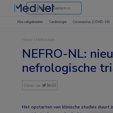
Search
through
Alle vakgebieden
Cardiologie
Coronavirus (COVID-19)
the
website
Home
|
Nefrologie
NEFRO-NL: nieuw
nefrologische tri
Delen via:
Het opstarten van klinische studies duurt