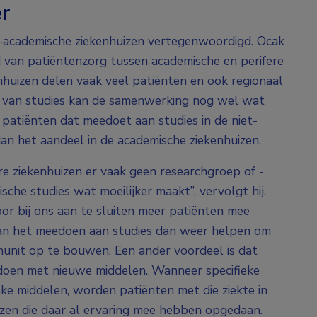
r
-academische ziekenhuizen vertegenwoordigd. Ocak
van patiëntenzorg tussen academische en perifere
nhuizen delen vaak veel patiënten en ook regionaal
ed van studies kan de samenwerking nog wel wat
 patiënten dat meedoet aan studies in de niet-
dan het aandeel in de academische ziekenhuizen.
ere ziekenhuizen er vaak geen researchgroep of -
sche studies wat moeilijker maakt”, vervolgt hij.
oor bij ons aan te sluiten meer patiënten mee
kan het meedoen aan studies dan weer helpen om
chunit op te bouwen. Een ander voordeel is dat
pdoen met nieuwe middelen. Wanneer specifieke
ke middelen, worden patiënten met die ziekte in
uizen die daar al ervaring mee hebben opgedaan.