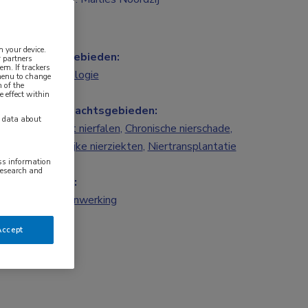
n your device.
Vakgebieden:
 partners
em. If trackers
Nefrologie
 menu to change
 of the
e effect within
Aandachtsgebieden:
y data about
Acuut nierfalen
,
Chronische nierschade
,
Erfelijke nierziekten
,
Niertransplantatie
ess information
research and
Tags:
samenwerking
Accept