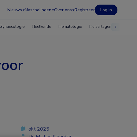
Nieuws
Nascholingen
Over ons
Registreer
Log in
Gynaecologie
Heelkunde
Hematologie
Huisartsgeneeskunde
voor
okt 2025
Dr. Marlies Noordzij