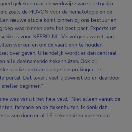
oed gekeken naar de werkwijze van soortgelijke
men, zoals de HOVON voor de hematologie en de
“Een nieuwe studie komt binnen bij ons bestuur en
rkgroep waarbinnen deze het best past. Experts uit
eschikt is voor NEFRO-NL. Vervolgens wordt aan
willen werken en om de vaart erin te houden
sel over geven. Uiteindelijk wordt er dan centraal
 alle deelnemende ziekenhuizen. Ook bij
 elke studie centrale budgetbesprekingen te
 portal. Dat levert veel tijdswinst op en daardoor
l sneller beginnen.”
me was vanuit het hele veld. “Niet alleen vanuit de
ënten, farmacie en de ziekenhuizen. Ik denk dat
dertussen doen er al 16 ziekenhuizen mee en dat