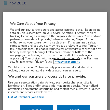
nov 2018
Vakgebieden:
We Care About Your Privacy
Infectieziekten
We and our
887
partners store and access personal data, like browsing
data or unique identifiers, on your device. Selecting "I Accept" enables
tracking technologies to support the purposes shown under "we and our
partners process data to provide," whereas selecting "Reject All" or
Aandachtsgebieden:
withdrawing your consent will disable them. If trackers are disabled,
some content and ads you see may not be as relevant to you. You can
Antibioticaresistentie
resurface this menu to change your choices or withdraw consent at any
time by clicking the Manage Preferences link on the bottom of the
webpage [or the floating icon on the bottom-left of the webpage, if
applicable]. Your choices will have effect within our Website. For more
details, refer to our Privacy Policy.
Privacy statement
Would you rather not? Then we only place essential and statistical
cookies, these do not record any data about you as a person
We and our partners process data to provide:
Use precise geolocation data. Actively scan device characteristics for
Log hier in om volledige
identification. Store and/or access information on a device. Personalised
advertising and content, advertising and content measurement, audience
toegang te krijgen.
research and services development.
List of Partners (vendors)
of
Account maken
Login
Reject All
I Accept