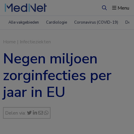
Menu
Zoeken
Alle vakgebieden
Cardiologie
Coronavirus (COVID-19)
Derm
Home
|
Infectieziekten
Negen miljoen
zorginfecties per
jaar in EU
Delen via: