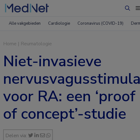
Zoek
Alle vakgebieden
Cardiologie
Coronavirus (COVID-19)
Derm
Home
|
Reumatologie
Niet-invasieve
nervusvagusstimula
voor RA: een ‘proof
of concept’-studie
Delen via: