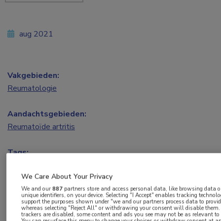
aug 2021
Vakgebieden:
Reumatologie
Aandachtsgebieden:
Reumatoïde artritis
Tags:
nervus vagus
We Care About Your Privacy
We and our
887
partners store and access personal data, like browsing data o
In deze prospectieve, multicenter, open label,
unique identifiers, on your device. Selecting "I Accept" enables tracking technolo
support the purposes shown under "we and our partners process data to provid
proof of conceptstudie werden de veiligheid en
whereas selecting "Reject All" or withdrawing your consent will disable them. 
trackers are disabled, some content and ads you see may not be as relevant to
You can resurface this menu to change your choices or withdraw consent at a