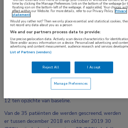
effectiviteit onderzocht van niet-invasieve
time by clicking the Manage Preferences link on the bottom of the webpage [or 
stimulatie van de auriculaire tak van de nervus
floating icon on the bottom-left of the webpage, if applicable]. Your choices wil
effect within our Website. For more details, refer to our Privacy Policy.
Privacy
statement
vagus als behandeling voor patiënten met matig
Would you rather not? Then we only place essential and statistical cookies, the
tot ernstig actieve RA die onvoldoende
not record any data about you as a person
reageerden op csDMARD’s en maximaal één
We and our partners process data to provide:
Use precise geolocation data. Actively scan device characteristics for identificatio
bDMARD.
Store and/or access information on a device. Personalised advertising and conten
advertising and content measurement, audience research and services developm
Alle deelnemers gebruikten tot 30 minuten per dag
List of Partners (vendors)
een niet-invasief, draagbaar apparaat voor
Reject All
I Accept
nervusvagusstimulatie, dat pulsen van 20 kHz
afleverde. Follow-upbezoeken vonden plaats in
Manage Preferences
week 1, 2, 4, 8 en 12. Het primaire eindpunt was de
gemiddelde verandering in de DAS28-CRP in week
12 ten opzichte van baseline.
Van de 35 patiënten die werden gescreend, werden
er tussen december 2018 en oktober 2019 30