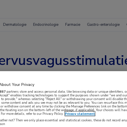
Dermatologie
Endocrinologie
Farmacie
Gastro-enterologie
nervusvagusstimulati
t’-studie
About Your Privacy
887
partners store and access personal data, like browsing data or unique identifiers, o
 Accept" enables tracking technologies to support the purposes shown under "we and our
 to provide," whereas selecting "Reject All" or withdrawing your consent will disable th
, some content and ads you see may not be as relevant to you. You can resurface this
 or withdraw consent at any time by clicking the Manage Preferences link on the bottom
the floating icon on the bottom-left of the webpage, if applicable]. Your choices will hav
For more details, refer to our Privacy Policy.
Privacy statement
bel, proof of conceptstudie werden de veiligheid
ther not? Then we only place essential and statistical cookies, these do not record an
rson