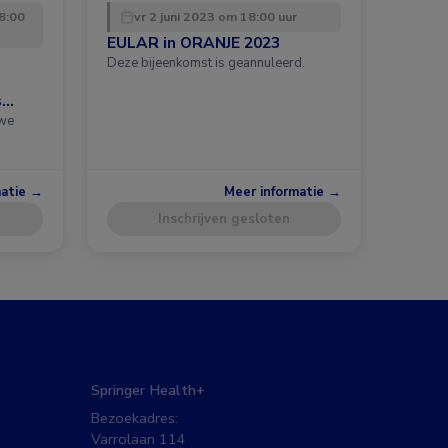
8:00
vr 2 juni 2023 om 18:00 uur
EULAR in ORANJE 2023
Deze bijeenkomst is geannuleerd.
s
uwe
matie →
Meer informatie →
Inschrijven gesloten
Springer Health+
Bezoekadres:
Varrolaan 114