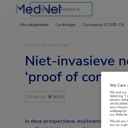
Search
through
Alle vakgebieden
Cardiologie
Coronavirus (COVID-19)
the
website
Home
|
Reumatologie
Niet-invasieve 
‘proof of concep
We Care 
We and our
Selecting "I
Delen via:
process data
are disabled
your choices
webpage [or 
our Website. 
In deze prospectieve, multicenter, open la
Would you ra
you as a pe