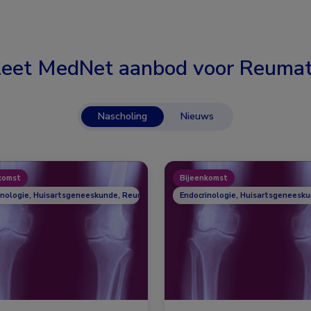
eet MedNet aanbod voor
Reumat
Nascholing
Nieuws
komst
Bijeenkomst
inologie, Huisartsgeneeskunde, Reumatologie
Endocrinologie, Huisartsgeneesk