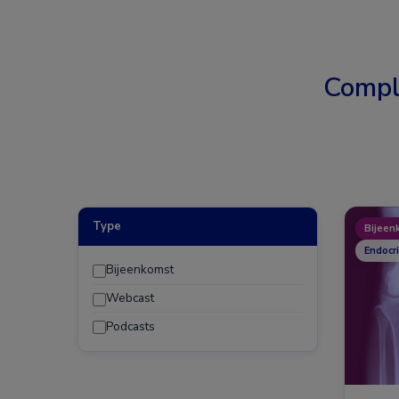
Compl
Type
Bijeen
Endocr
Bijeenkomst
Webcast
Podcasts