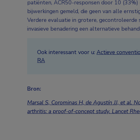
patiënten, ACR50-responsen door 10 (33%) 
bijwerkingen gemeld, die geen van alle ernst
Verdere evaluatie in grotere, gecontroleerde 
invasieve benadering een alternatieve behand
Ook interessant voor u:
Actieve conventio
RA
Bron:
Marsal S, Corominas H, de Agustín JJ, et al. 
arthritis: a proof-of-concept study. Lancet R