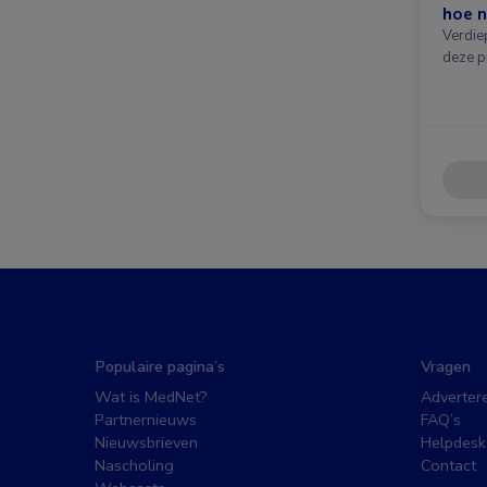
hoe n
Verdie
deze p
Populaire pagina’s
Vragen
Wat is MedNet?
Adverter
Partnernieuws
FAQ’s
Nieuwsbrieven
Helpdesk
Nascholing
Contact