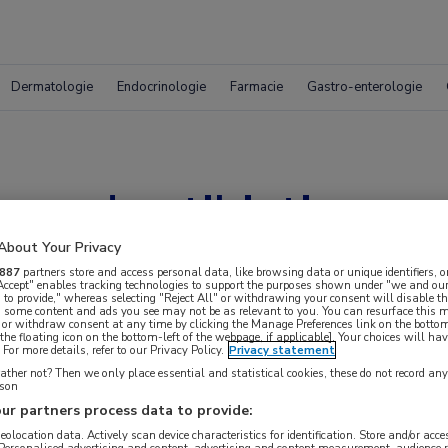
Dermatologie
Endocrinologie
Farmacie
Gastro-enterologie
r oud antibioticum
About Your Privacy
887
partners store and access personal data, like browsing data or unique identifiers, o
 Accept" enables tracking technologies to support the purposes shown under "we and our
 to provide," whereas selecting "Reject All" or withdrawing your consent will disable th
, some content and ads you see may not be as relevant to you. You can resurface this
 or withdraw consent at any time by clicking the Manage Preferences link on the bottom
the floating icon on the bottom-left of the webpage, if applicable]. Your choices will hav
For more details, refer to our Privacy Policy.
Privacy statement
ther not? Then we only place essential and statistical cookies, these do not record an
rson
ur partners process data to provide:
 krijgen.
geolocation data. Actively scan device characteristics for identification. Store and/or acc