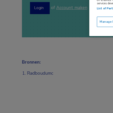
on a device.
services dev
of
Account maken
Login
List of Par
Manage P
Bronnen:
Radboudumc