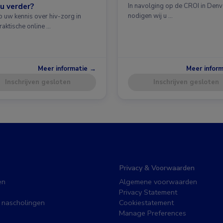
u verder?
In navolging op de CROI in Denv
nodigen wij u …
p uw kennis over hiv-zorg in
raktische online …
Meer informatie →
Meer infor
Inschrijven gesloten
Inschrijven gesloten
Privacy & Voorwaarden
en
Algemene voorwaarden
Privacy Statement
 nascholingen
Cookiestatement
Manage Preferences