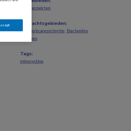
Vakgebieden:
research and
Infectieziekten
Aandachtsgebieden:
Accept
Antibioticaresistentie
,
Bacteriële
infecties
Tags:
minocycline