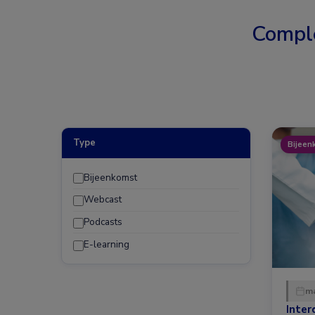
Compl
Type
Bijeen
Bijeenkomst
Webcast
Podcasts
E-learning
ma
Inter