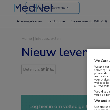
Search
through
Alle vakgebieden
Cardiologie
Coronavirus (COVID-19)
the
website
Home
|
Infectieziekten
Nieuw leven voo
We Care 
We and our
Delen via:
Selecting "I
process data
are disabled
your choices
webpage [or 
our Website. 
Would you ra
you as a pe
We and o
Log hier in om volledige toegang te
Use precise 