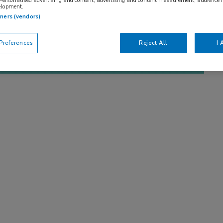
 Personalised advertising and content, advertising and content measurement, audience 
elopment.
tners (vendors)
references
Reject All
I 