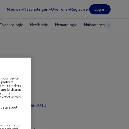
Nieuws
Nascholingen
Over ons
Registreer
Log in
Gynaecologie
Heelkunde
Hematologie
Huisartsgeneeskunde
n your device.
 partners
em. If trackers
 menu to change
 of the
e effect within
mei 2019
y data about
ess information