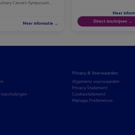
urinary Cancers Symposium …
Meer infor
Direct inschrijven →
Meer informatie →
Privacy & Voorwaarden
en
Algemene voorwaarden
Privacy Statement
 nascholingen
Cookiestatement
Manage Preferences