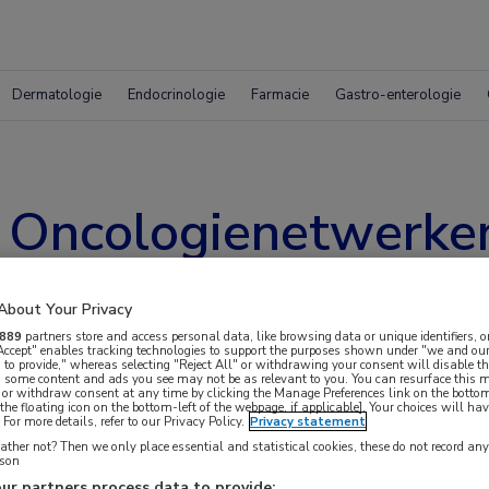
Dermatologie
Endocrinologie
Farmacie
Gastro-enterologie
: Oncologienetwerke
About Your Privacy
889
partners store and access personal data, like browsing data or unique identifiers, o
 Accept" enables tracking technologies to support the purposes shown under "we and our
 to provide," whereas selecting "Reject All" or withdrawing your consent will disable th
, some content and ads you see may not be as relevant to you. You can resurface this
 or withdraw consent at any time by clicking the Manage Preferences link on the bottom
land hebben een gezamenlijk landelijk platform
the floating icon on the bottom-left of the webpage, if applicable]. Your choices will hav
For more details, refer to our Privacy Policy.
Privacy statement
 Hierbinnen werken ze aan nog betere
ther not? Then we only place essential and statistical cookies, these do not record an
ënt met kanker, met als motto: samen leren en
rson
ur partners process data to provide: