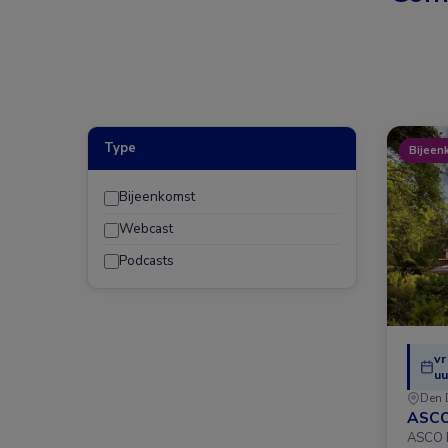
Type
Bijeen
Bijeenkomst
Webcast
Podcasts
vr
uu
Den 
ASCO
ASCO D