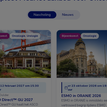
Nascholing
Nieuws
komst
Oncologie, Urologie
Bijeenkomst
Oncologie
 12 februari 2027 om 15:30
vr 23 oktober 2026 om 18
r
uur
Dolder
ESMO in ORANJE 2026
 Direct™ GU 2027
ESMO in ORANJE is inmiddels e
irect™ GU haalt het ASCO
vertrouwd begrip tijdens ESMO 