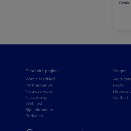
Genito
Populaire pagina’s
Vragen
Wat is MedNet?
Adverter
Partnernieuws
FAQ’s
Nieuwsbrieven
Helpdesk
Nascholing
Contact
Webcasts
Bijeenkomsten
Podcasts