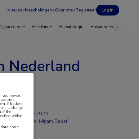
Nieuws
Nascholingen
Over ons
Registreer
Log in
Gynaecologie
Heelkunde
Hematologie
Huisartsgeneeskunde
n Nederland
n your device.
 partners
em. If trackers
 menu to change
 of the
jun 2024
e effect within
Drs. Mirjam Bedaf
y data about