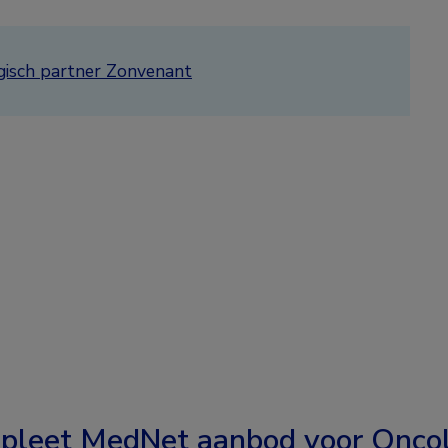
gisch partner Zonvenant
pleet MedNet aanbod voor
Oncol