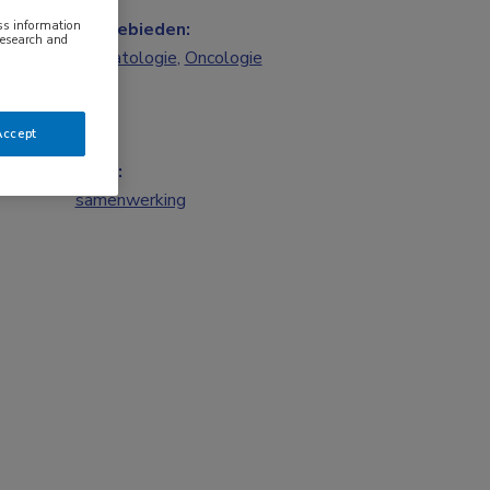
ess information
Vakgebieden:
research and
Hematologie
,
Oncologie
Accept
Tags:
samenwerking