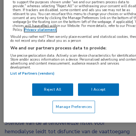
Chronische nierschade
,
Dialyse
to support the purposes shown under "we and our partners process data to
provide," whereas selecting "Reject All" or withdrawing your consent will disa
them. If trackers are disabled, some content and ads you see may not be as
relevant to you. You can resurface this menu to change your choices or withdr
Tags:
consent at any time by clicking the Manage Preferences link on the bottom of t
webpage [or the floating icon on the bottom-left of the webpage, if applicable]. 
stenose
,
vaattoegang
choices will have effect within our Website. For more details, refer to our Priva
Policy.
Privacy statement
Would you rather not? Then we only place essential and statistical cookies, the
De internationale WAVE-studie onder 245
do not record any data about you as a person
We and our partners process data to provide:
hemodialysepatiënten met een stenose in hun
Use precise geolocation data. Actively scan device characteristics for identificatio
arterioveneuze fistel heeft aangetoond dat
Store and/or access information on a device. Personalised advertising and conten
advertising and content measurement, audience research and services
behandeling van de stenose met een
development.
List of Partners (vendors)
celondoorlaatbare endoprothese superieur is aan
de gebruikelijke behandeling met percutane
Reject All
I Accept
transluminale angioplastiek. Het aantal
bijwerkingen bleek voor beide behandelingen
Manage Preferences
gelijk.
Stenose van de arterioveneuze fistel voor
hemodialyse leidt tot disfunctie van de vaattoegang