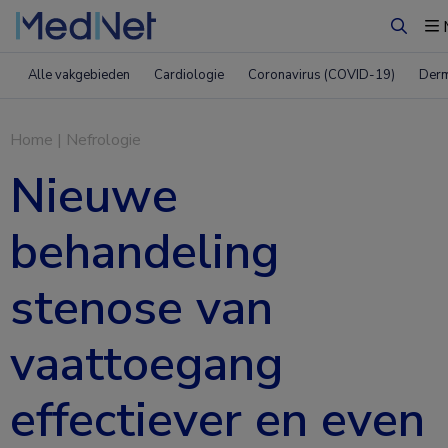
Zoeke
Alle vakgebieden
Cardiologie
Coronavirus (COVID-19)
Derm
Home
|
Nefrologie
Nieuwe
behandeling
stenose van
vaattoegang
effectiever en even