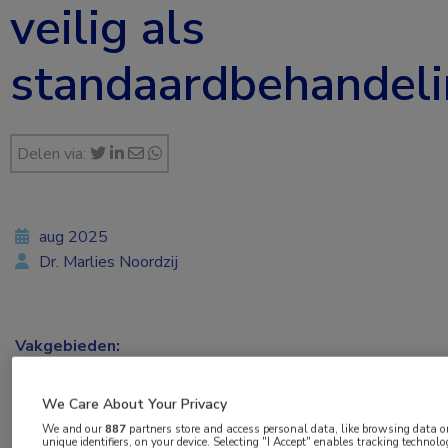
veilig als
standaardbehandel
Delen via:
aug 2025
Dr. Marlies Noordzij
Vakgebieden:
Nefrologie
We Care About Your Privacy
Aandachtsgebieden:
We and our
887
partners store and access personal data, like browsing data o
unique identifiers, on your device. Selecting "I Accept" enables tracking technolo