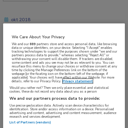
okt 2018
We Care About Your Privacy
Vakgebieden:
We and our
889
partners store and access personal data, like browsing
data or unique identifiers, on your device. Selecting "I Accept" enables
Reumatologie
tracking technologies to support the purposes shown under "we and our
partners process data to provide," whereas selecting "Reject All" or
withdrawing your consent will disable them. If trackers are disabled,
some content and ads you see may not be as relevant to you. You can
Aandachtsgebieden:
resurface this menu to change your choices or withdraw consent at any
time by clicking the Manage Preferences link on the bottom of the
Osteoporose
webpage [or the floating icon on the bottom-left of the webpage, if
applicable]. Your choices will have effect within our Website. For more
details, refer to our Privacy Policy.
Privacy statement
Tags:
Would you rather not? Then we only place essential and statistical
cookies, these do not record any data about you as a person
corticosteroïd
,
denosumab
,
prednison
,
risedronaat
We and our partners process data to provide:
Use precise geolocation data. Actively scan device characteristics for
identification. Store and/or access information on a device. Personalised
advertising and content, advertising and content measurement, audience
research and services development.
List of Partners (vendors)