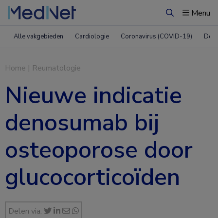
Menu
Zoeken
Alle vakgebieden
Cardiologie
Coronavirus (COVID-19)
Derm
Home
|
Reumatologie
Nieuwe indicatie
denosumab bij
osteoporose door
glucocorticoïden
Delen via: