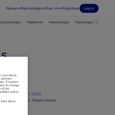
Nieuws
Nascholingen
Over ons
Registreer
Log in
Gynaecologie
Heelkunde
Hematologie
Huisartsgeneeskunde
is
n your device.
 partners
em. If trackers
 menu to change
 of the
e effect within
okt 2025
Drs. Mirjam Bedaf
y data about