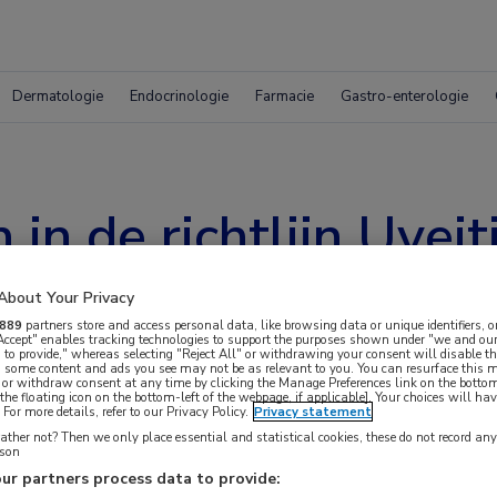
Dermatologie
Endocrinologie
Farmacie
Gastro-enterologie
in de richtlijn Uveit
About Your Privacy
889
partners store and access personal data, like browsing data or unique identifiers, o
 Accept" enables tracking technologies to support the purposes shown under "we and our
 to provide," whereas selecting "Reject All" or withdrawing your consent will disable th
, some content and ads you see may not be as relevant to you. You can resurface this
 or withdraw consent at any time by clicking the Manage Preferences link on the bottom
the floating icon on the bottom-left of the webpage, if applicable]. Your choices will hav
eid met nieuwe modules. Naast geactualiseerde
For more details, refer to our Privacy Policy.
Privacy statement
 tsDMARD’s, de plaats van b/tsDMARD’s ten
ther not? Then we only place essential and statistical cookies, these do not record an
rson
an multidisciplinaire zorg.
ur partners process data to provide: