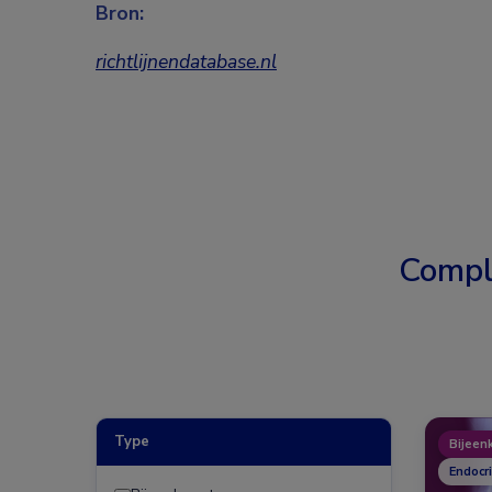
Bron:
richtlijnendatabase.nl
Compl
Type
Bijeen
Endocr