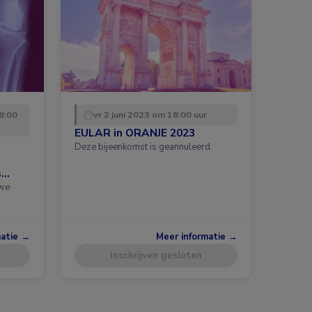
8:00
vr 2 juni 2023 om 18:00 uur
EULAR in ORANJE 2023
Deze bijeenkomst is geannuleerd.
s
uwe
matie →
Meer informatie →
Inschrijven gesloten