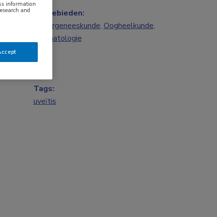
ess information
research and
Vakgebieden:
Kindergeneeskunde
,
Oogheelkunde
,
Reumatologie
Accept
Tags:
uveïtis