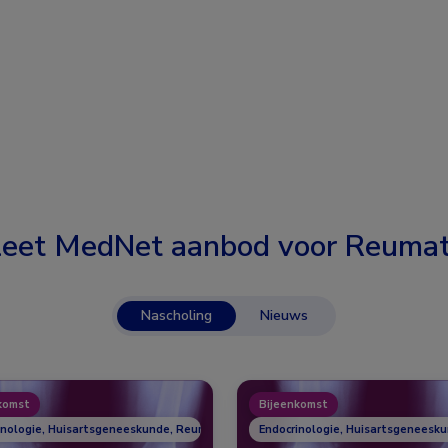
eet MedNet aanbod voor
Reumat
Nascholing
Nieuws
komst
Bijeenkomst
inologie, Huisartsgeneeskunde, Reumatologie
Endocrinologie, Huisartsgeneesk