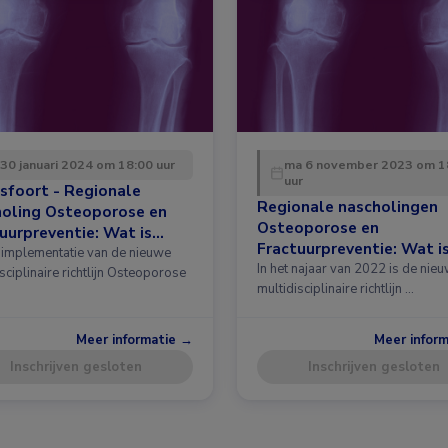
 30 januari 2024 om 18:00 uur
ma 6 november 2023 om 1
uur
sfoort - Regionale
Regionale nascholingen
holing Osteoporose en
Osteoporose en
uurpreventie: Wat is
Fractuurpreventie: Wat i
 in de richtlijn?
implementatie van de nieuwe
nieuw in de richtlijn?
In het najaar van 2022 is de nie
sciplinaire richtlijn Osteoporose
multidisciplinaire richtlijn …
Meer informatie →
Meer infor
Inschrijven gesloten
Inschrijven gesloten