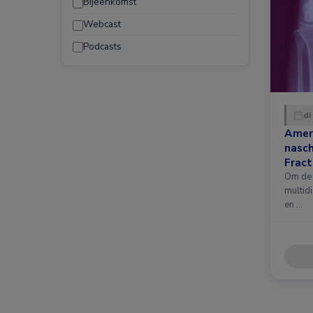
Bijeenkomst
Webcast
Podcasts
di
Amer
nasc
Fract
nieuw
Om de 
multidi
en …