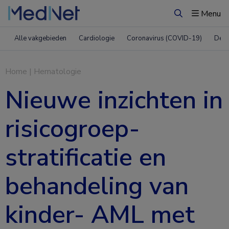
Menu
Zoeken
Alle vakgebieden
Cardiologie
Coronavirus (COVID-19)
Derm
Home
|
Hematologie
Nieuwe inzichten in
risicogroep-
stratificatie en
behandeling van
kinder- AML met