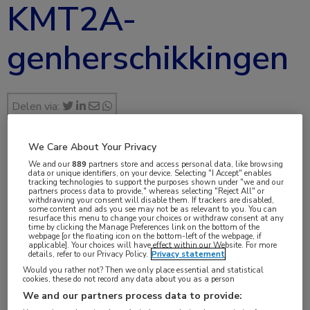
KMT2A-
genherschikkingen
Delen via:
We Care About Your Privacy
jun 2025
We and our
889
partners store and access personal data, like browsing
data or unique identifiers, on your device. Selecting "I Accept" enables
Dr. Romy van Weelderen
tracking technologies to support the purposes shown under "we and our
partners process data to provide," whereas selecting "Reject All" or
withdrawing your consent will disable them. If trackers are disabled,
some content and ads you see may not be as relevant to you. You can
resurface this menu to change your choices or withdraw consent at any
time by clicking the Manage Preferences link on the bottom of the
webpage [or the floating icon on the bottom-left of the webpage, if
Vakgebieden:
applicable]. Your choices will have effect within our Website. For more
details, refer to our Privacy Policy.
Privacy statement
Hematologie
,
Kindergeneeskunde
Would you rather not? Then we only place essential and statistical
cookies, these do not record any data about you as a person
Aandachtsgebieden:
We and our partners process data to provide: