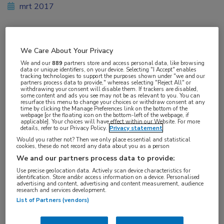
mrt 2017
Vakgebieden:
We Care About Your Privacy
Hematologie
We and our
889
partners store and access personal data, like browsing
data or unique identifiers, on your device. Selecting "I Accept" enables
tracking technologies to support the purposes shown under "we and our
partners process data to provide," whereas selecting "Reject All" or
withdrawing your consent will disable them. If trackers are disabled,
some content and ads you see may not be as relevant to you. You can
resurface this menu to change your choices or withdraw consent at any
time by clicking the Manage Preferences link on the bottom of the
Tags:
webpage [or the floating icon on the bottom-left of the webpage, if
applicable]. Your choices will have effect within our Website. For more
factor VIII
details, refer to our Privacy Policy.
Privacy statement
Would you rather not? Then we only place essential and statistical
cookies, these do not record any data about you as a person
We and our partners process data to provide:
Use precise geolocation data. Actively scan device characteristics for
identification. Store and/or access information on a device. Personalised
advertising and content, advertising and content measurement, audience
Log hier in om volledige
research and services development.
toegang te krijgen.
List of Partners (vendors)