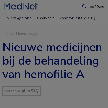
Menu
Zoeken
Alle vakgebieden
Cardiologie
Coronavirus (COVID-19)
Derm
Home
|
Hematologie
Nieuwe medicijnen
bij de behandeling
van hemofilie A
Delen via: