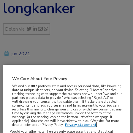
longkanker
Delen via:
jun 2021
Vakgebieden:
We Care About Your Privacy
Longziekten
,
Oncologie
We and our
887
partners store and access personal data, like browsing
data or unique identifiers, on your device. Selecting "I Accept" enables
tracking technologies to support the purposes shown under "we and our
partners process data to provide," whereas selecting "Reject All" or
Aandachtsgebieden:
withdrawing your consent will disable them. If trackers are disabled,
some content and ads you see may not be as relevant to you. You can
Longoncologie
resurface this menu to change your choices or withdraw consent at any
time by clicking the Manage Preferences link on the bottom of the
webpage [or the floating icon on the bottom-left of the webpage, if
applicable]. Your choices will have effect within our Website. For more
Tags:
details, refer to our Privacy Policy.
Privacy statement
Would you rather not? Then we only place essential and statistical
NSCLC
,
RET
,
selpercatinib