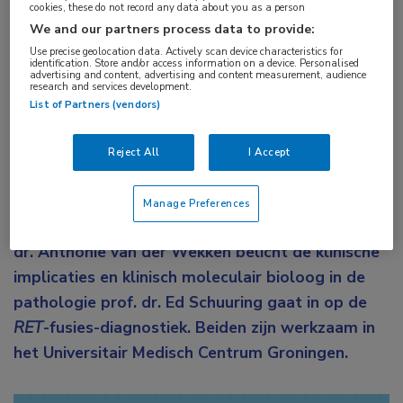
cookies, these do not record any data about you as a person
We and our partners process data to provide:
Medio vorig jaar werden de resultaten bekend
Use precise geolocation data. Actively scan device characteristics for
identification. Store and/or access information on a device. Personalised
van de internationale LIBRETTO-001 studie,
advertising and content, advertising and content measurement, audience
research and services development.
waarin patiënten met
RET
-fusiepositief
List of Partners (vendors)
gevorderd longcarcinoom in eerste- en
tweedelijn waren behandeld met selpercatinib.
Reject All
I Accept
Op basis hiervan kreeg het middel onlangs het
groene licht van het Europees
Manage Preferences
Geneesmiddelenbureau EMA. Longarts-oncoloog
dr. Anthonie van der Wekken belicht de klinische
implicaties en klinisch moleculair bioloog in de
pathologie prof. dr. Ed Schuuring gaat in op de
RET
-fusies-diagnostiek. Beiden zijn werkzaam in
het Universitair Medisch Centrum Groningen.