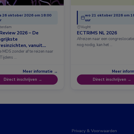
 26 oktober 2026 om 18:00
wo 21 oktober 2026 om 1
r
uur
terdam
Vught
Review 2026 – De
ECTRIMS NL 2026
grijkste
Afreizen naar een congreslocatie?
esinzichten, vanuit
nog nodig, kan het …
erdam
e MDS zonder af te reizen naar
 Tijdens …
Meer informatie →
Meer infor
Direct inschrijven →
Direct inschrijven →
Privacy & Voorwaarden