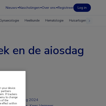
Nieuws
Nascholingen
Over ons
Registreer
Log in
Gynaecologie
Heelkunde
Hematologie
Huisartsgeneeskunde
k en de aiosdag
n your device.
 partners
em. If trackers
 menu to change
aug 2024
 of the
e effect within
Drs. Kees Vermeer