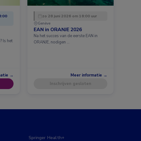
8:00
zo 28 juni 2026 om 18:00 uur
Genève
EAN in ORANJE 2026
Na het succes van de eerste EAN in
 Is het
ORANJE, nodigen …
matie →
Meer informatie →
Inschrijven gesloten
Springer Health+