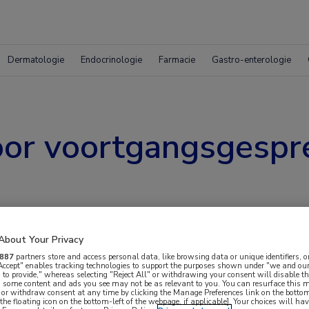
Dermatologie
Endocrinologie
Farmacie
Gastro-enterologie
or voortgangsgespre
About Your Privacy
887
partners store and access personal data, like browsing data or unique identifiers, o
 Accept" enables tracking technologies to support the purposes shown under "we and our
 to provide," whereas selecting "Reject All" or withdrawing your consent will disable th
, some content and ads you see may not be as relevant to you. You can resurface this
ctrum Twente) heeft met collega’s vanuit de
 or withdraw consent at any time by clicking the Manage Preferences link on the bottom
the floating icon on the bottom-left of the webpage, if applicable]. Your choices will hav