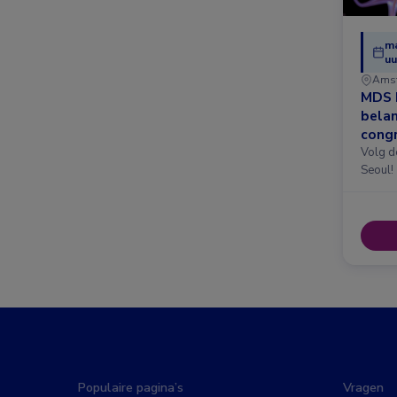
ma
uu
Ams
MDS 
belan
congr
Amst
Volg d
Seoul!
Populaire pagina’s
Vragen