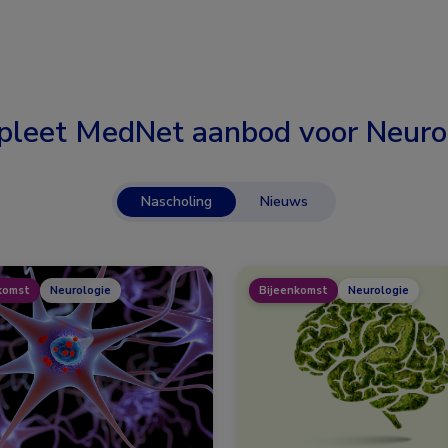
leet MedNet aanbod voor
Neuro
Nascholing
Nieuws
komst
Neurologie
Bijeenkomst
Neurologie