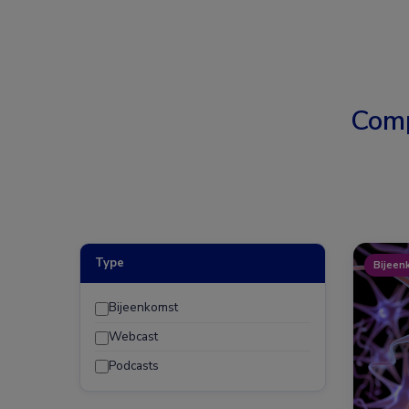
Comp
Type
Bijeen
Bijeenkomst
Webcast
Podcasts