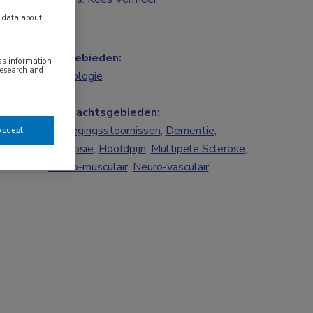
y data about
Vakgebieden:
ess information
research and
Neurologie
Aandachtsgebieden:
Bewegingsstoornissen
,
Dementie
,
Accept
Epilepsie
,
Hoofdpijn
,
Multipele Sclerose
,
Neuro-musculair
,
Neuro-vasculair