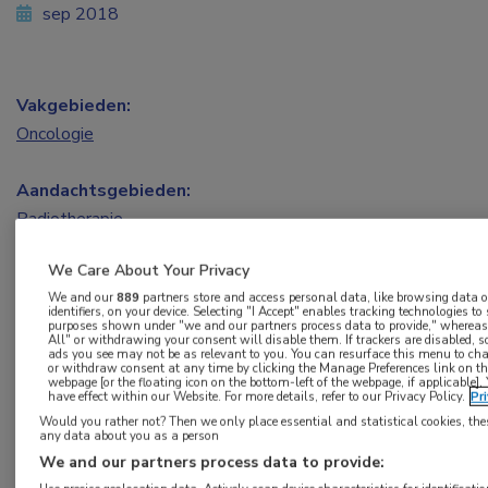
sep 2018
Vakgebieden:
Oncologie
Aandachtsgebieden:
Radiotherapie
We Care About Your Privacy
We and our
889
partners store and access personal data, like browsing data 
identifiers, on your device. Selecting "I Accept" enables tracking technologies to
purposes shown under "we and our partners process data to provide," whereas 
All" or withdrawing your consent will disable them. If trackers are disabled,
ads you see may not be as relevant to you. You can resurface this menu to ch
or withdraw consent at any time by clicking the Manage Preferences link on th
Log hier in om volledige
webpage [or the floating icon on the bottom-left of the webpage, if applicable].
have effect within our Website. For more details, refer to our Privacy Policy.
Pr
toegang te krijgen.
Would you rather not? Then we only place essential and statistical cookies, the
any data about you as a person
of
Account maken
We and our partners process data to provide:
Login