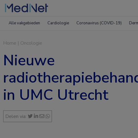
Alle vakgebieden
Cardiologie
Coronavirus (COVID-19)
Derm
Home
|
Oncologie
Nieuwe
radiotherapiebehan
in UMC Utrecht
Delen via: