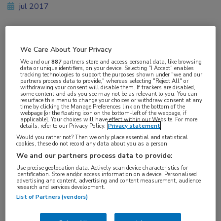
jul 2017
Vakgebieden:
We Care About Your Privacy
Reumatologie
We and our
887
partners store and access personal data, like browsing
data or unique identifiers, on your device. Selecting "I Accept" enables
tracking technologies to support the purposes shown under "we and our
partners process data to provide," whereas selecting "Reject All" or
Aandachtsgebieden:
withdrawing your consent will disable them. If trackers are disabled,
some content and ads you see may not be as relevant to you. You can
Reumatoïde artritis
resurface this menu to change your choices or withdraw consent at any
time by clicking the Manage Preferences link on the bottom of the
webpage [or the floating icon on the bottom-left of the webpage, if
applicable]. Your choices will have effect within our Website. For more
Tags:
details, refer to our Privacy Policy.
Privacy statement
autoantistoffen
Would you rather not? Then we only place essential and statistical
cookies, these do not record any data about you as a person
We and our partners process data to provide:
Use precise geolocation data. Actively scan device characteristics for
identification. Store and/or access information on a device. Personalised
advertising and content, advertising and content measurement, audience
research and services development.
Log hier in om volledige
List of Partners (vendors)
toegang te krijgen.