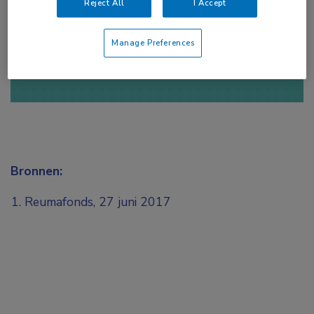
Reject All
I Accept
of
Account maken
Login
Manage Preferences
Bronnen:
Reumafonds, 27 juni 2017