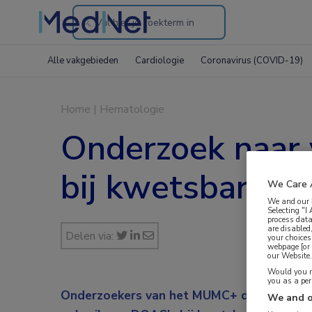
Search
through
Alle vakgebieden
Cardiologie
Coronavirus (COVID-19)
the
website
Home
|
Hematologie
Onderzoek naar 
bij kwetsbare o
We Care 
We and our
Selecting "I
process data
are disabled
Delen via:
your choices
webpage [or 
our Website. 
Would you ra
you as a pe
Onderzoekers van het MUMC+ doen in de D
We and o