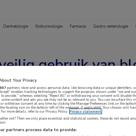
Dermatologie
Endocrinologie
Farmacie
Gastro-enterologie
veilig gebruik van b
uderen
About Your Privacy
887
partners store and access personal data, like browsing data or unique identifiers, o
 Accept" enables tracking technologies to support the purposes shown under "we and our
 to provide," whereas selecting "Reject All" or withdrawing your consent will disable th
, some content and ads you see may not be as relevant to you. You can resurface this
 or withdraw consent at any time by clicking the Manage Preferences link on the bottom
the floating icon on the bottom-left of the webpage, if applicable]. Your choices will hav
For more details, refer to our Privacy Policy.
Privacy statement
ther not? Then we only place essential and statistical cookies, these do not record an
rson
OAC-FRAIL-studie onderzoek naar het veilig
ur partners process data to provide: