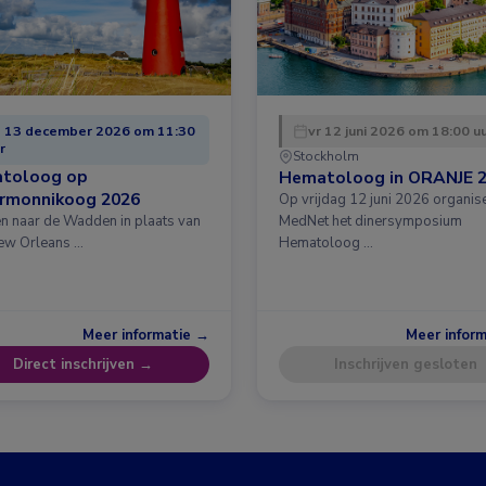
 13 december 2026 om 11:30
vr 12 juni 2026 om 18:00 u
r
Stockholm
toloog op
Hematoloog in ORANJE 
ermonnikoog 2026
Op vrijdag 12 juni 2026 organis
en naar de Wadden in plaats van
MedNet het dinersymposium
ew Orleans …
Hematoloog …
Meer informatie →
Meer infor
Direct inschrijven →
Inschrijven gesloten