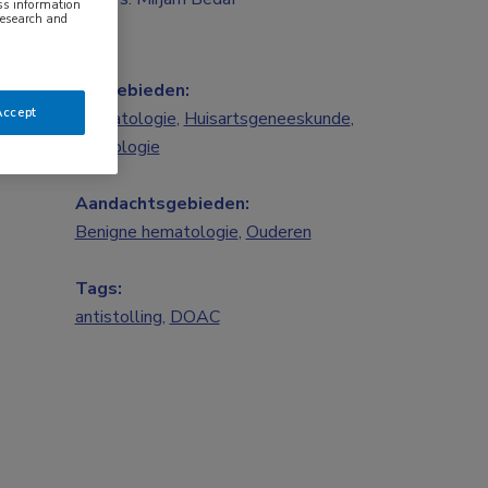
ess information
research and
Vakgebieden:
Accept
Hematologie
,
Huisartsgeneeskunde
,
Neurologie
Aandachtsgebieden:
Benigne hematologie
,
Ouderen
Tags:
antistolling
,
DOAC