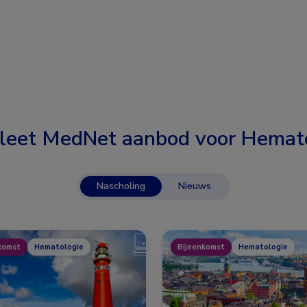
leet MedNet aanbod voor
Hemato
Nascholing
Nieuws
komst
Hematologie
Bijeenkomst
Hematologie