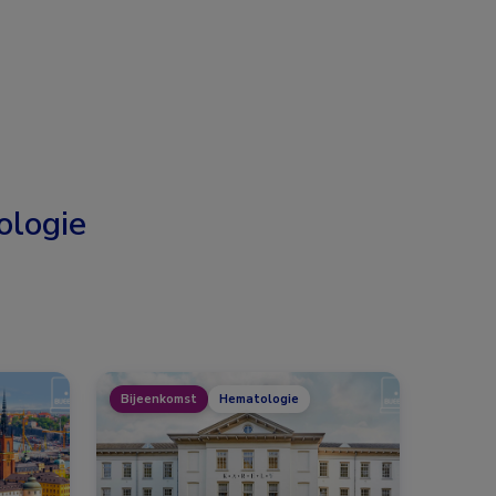
logie
Bijeenkomst
Hematologie