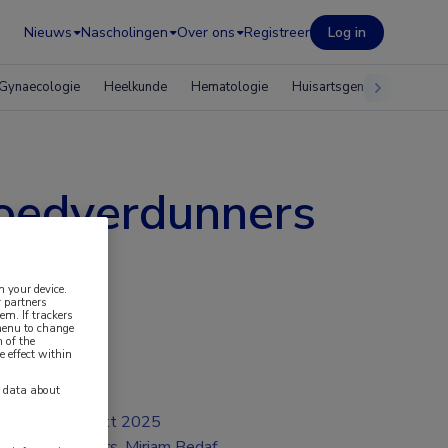
Nieuws
Nascholingen
Over ons
Registreer
Log in
Gynaecologie
Heelkunde
Hematologie
Huisartsgeneeskunde
loedverdunners
n your device.
 partners
em. If trackers
 menu to change
 of the
e effect within
y data about
okt 2025
Drs. Mirjam Bedaf