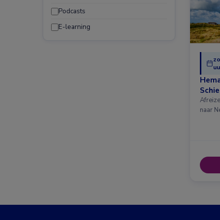
Podcasts
E-learning
zo
uu
Hema
Schi
Afreiz
naar N