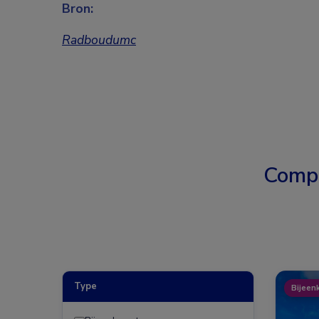
Bron:
Radboudumc
Comp
Type
Bijeen