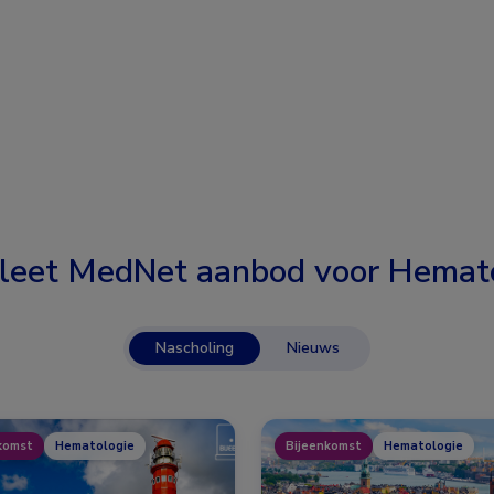
leet MedNet aanbod voor
Hemato
Nascholing
Nieuws
komst
Hematologie
Bijeenkomst
Hematologie