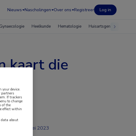
Nieuws
Nascholingen
Over ons
Registreer
Log in
Gynaecologie
Heelkunde
Hematologie
Huisartsgeneeskunde
 kaart die
n your device.
 partners
em. If trackers
 menu to change
 of the
e effect within
y data about
mei 2023