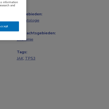
ess information
research and
Vakgebieden:
Hematologie
Accept
Aandachtsgebieden:
Leukemie
Tags:
JAK
,
TP53