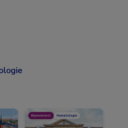
logie
Bijeenkomst
Hematologie