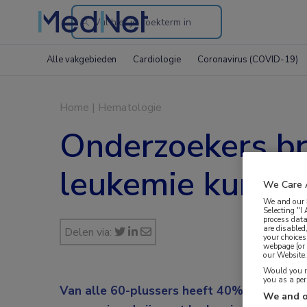
Search
through
Alle vakgebieden
Cardiologie
Coronavirus (COVID-19)
the
website
Home
|
Hematologie
Onderzoekers br
leukemie kunnen
We Care 
We and our
Selecting "I
process data
are disabled
Delen via:
your choices
webpage [or 
our Website. 
Would you ra
you as a pe
Van alle 60-plussers heeft 40% in het DNA
We and o