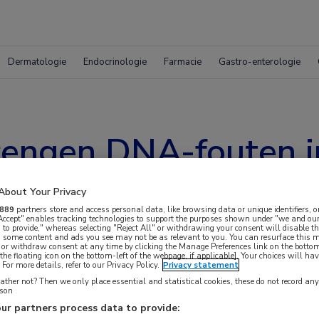
Dermatologie
Endocrinologie
Farmacie
Gastro-enterologie
engen DNA-fouten in
 veroorzaken
About Your Privacy
889
partners store and access personal data, like browsing data or unique identifiers, o
 Accept" enables tracking technologies to support the purposes shown under "we and our
 to provide," whereas selecting "Reject All" or withdrawing your consent will disable th
, some content and ads you see may not be as relevant to you. You can resurface this
 or withdraw consent at any time by clicking the Manage Preferences link on the bottom
the floating icon on the bottom-left of the webpage, if applicable]. Your choices will hav
For more details, refer to our Privacy Policy.
Privacy statement
ther not? Then we only place essential and statistical cookies, these do not record an
rson
 van hun bloedcellen 1 of meerdere fouten, die
ur partners process data to provide: