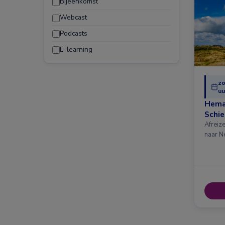
Bijeenkomst
Webcast
Podcasts
E-learning
zo
uu
Hema
Schi
Afreiz
naar N