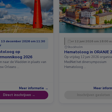
 13 december 2026 om 11:30
vr 12 juni 2026 om 18:00 u
r
Stockholm
toloog op
Hematoloog in ORANJE 
ermonnikoog 2026
Op vrijdag 12 juni 2026 organis
en naar de Wadden in plaats van
MedNet het dinersymposium
ew Orleans …
Hematoloog …
Meer informatie →
Meer infor
Direct inschrijven →
Inschrijven gesloten