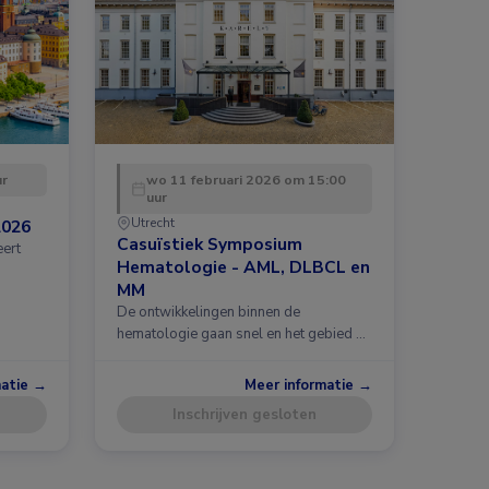
ur
wo 11 februari 2026 om 15:00
uur
Utrecht
2026
Casuïstiek Symposium
eert
Hematologie - AML, DLBCL en
MM
De ontwikkelingen binnen de
hematologie gaan snel en het gebied …
matie →
Meer informatie →
Inschrijven gesloten