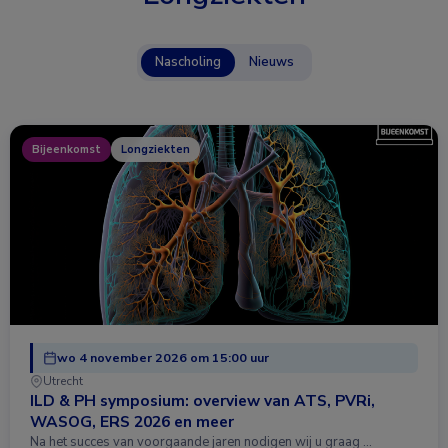
Nascholing
Nieuws
Bijeenkomst
Longziekten
wo 4 november 2026 om 15:00 uur
Utrecht
ILD & PH symposium: overview van ATS, PVRi,
WASOG, ERS 2026 en meer
Na het succes van voorgaande jaren nodigen wij u graag …