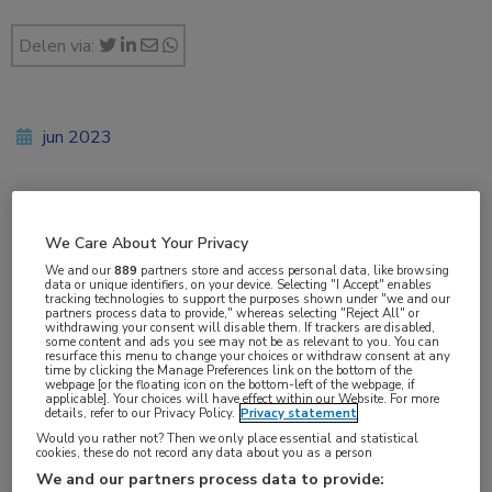
Delen via:
jun 2023
Vakgebieden:
We Care About Your Privacy
Longziekten
We and our
889
partners store and access personal data, like browsing
data or unique identifiers, on your device. Selecting "I Accept" enables
tracking technologies to support the purposes shown under "we and our
Aandachtsgebieden:
partners process data to provide," whereas selecting "Reject All" or
withdrawing your consent will disable them. If trackers are disabled,
Astma
,
COPD
,
ILD
,
Longoncologie
some content and ads you see may not be as relevant to you. You can
resurface this menu to change your choices or withdraw consent at any
time by clicking the Manage Preferences link on the bottom of the
webpage [or the floating icon on the bottom-left of the webpage, if
Tags:
applicable]. Your choices will have effect within our Website. For more
details, refer to our Privacy Policy.
Privacy statement
COVID-19
,
longfibrose
,
machine learning
,
macrofaag
,
Would you rather not? Then we only place essential and statistical
cookies, these do not record any data about you as a person
SARS-CoV-2
We and our partners process data to provide: