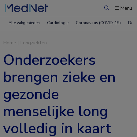
Menu
Zoeken
Alle vakgebieden
Cardiologie
Coronavirus (COVID-19)
Derm
Home
|
Longziekten
Onderzoekers
brengen zieke en
gezonde
menselijke long
volledig in kaart