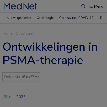
Menu
Zoeken
Alle vakgebieden
Cardiologie
Coronavirus (COVID-19)
Derm
Home
|
Oncologie
Ontwikkelingen in
PSMA-therapie
Delen via:
mei 2023