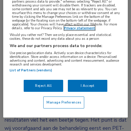
partners process data to provide," whereas selecting "Reject All" or
resultaten zien bij volledig uitbehandelde patiënten.
withdrawing your consent will disable them. If trackers are disabled,
some content and ads you see may not be as relevant to you. You can
“Dus ging ik naar de raad van bestuur van het
resurface this menu to change your choices or withdraw consent at any
time by clicking the Manage Preferences link on the bottom of the
ziekenhuis om funding te krijgen voor bredere
webpage [or the floating icon on the bottom-left of the webpage, if
applicable]. Your choices will have effect within our Website. For more
details, refer to our Privacy Policy.
Privacy statement
toepassing bij deze patiëntengroep. En die kwam er
Would you rather not? Then we only place essential and statistical
ook.”
cookies, these do not record any data about you as a person
We and our partners process data to provide:
Hoog spel
Use precise geolocation data. Actively scan device characteristics for
identification. Store and/or access information on a device. Personalised
advertising and content, advertising and content measurement, audience
Het geneesmiddel kwam in handen van Novartis, dat
research and services development.
1
in de fase III-trial VISION
een overlevingswinst van
List of Partners (vendors)
behandeling met Lutetium-177-PSMA aantoonde
Reject All
I Accept
van 4 maanden. “Toch niet zo spectaculair dus”, zegt
Lam, “Best vergelijkbaar met het effect van andere
Manage Preferences
geneesmiddelen waarmee we deze patiënten al
behandelden. In vergelijking met onze eigen, eerdere
resultaten viel het een beetje tegen. Het punt is dat
wij voorafgaand aan de behandeling eerst een PET-