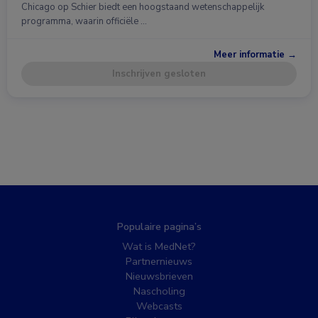
Chicago op Schier biedt een hoogstaand wetenschappelijk
programma, waarin officiële …
Meer informatie →
Inschrijven gesloten
Populaire pagina’s
Wat is MedNet?
Partnernieuws
Nieuwsbrieven
Nascholing
Webcasts