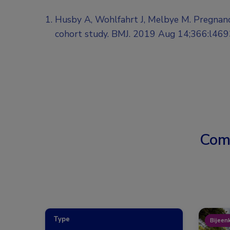
Husby A, Wohlfahrt J, Melbye M. Pregnancy
cohort study. BMJ. 2019 Aug 14;366:l469
Com
Type
Bijeen