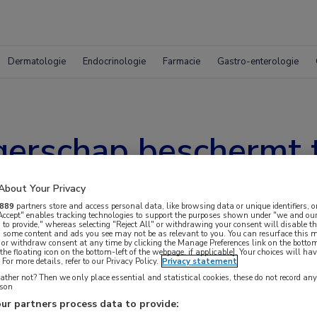
Dermatologie
Endocrinologie
Farmacie
Gastro-enterologie
gerschap beschermt 
cinoom
About Your Privacy
889
partners store and access personal data, like browsing data or unique identifiers, o
 Accept" enables tracking technologies to support the purposes shown under "we and our
 to provide," whereas selecting "Reject All" or withdrawing your consent will disable th
, some content and ads you see may not be as relevant to you. You can resurface this
 or withdraw consent at any time by clicking the Manage Preferences link on the bottom
the floating icon on the bottom-left of the webpage, if applicable]. Your choices will hav
For more details, refer to our Privacy Policy.
Privacy statement
ther not? Then we only place essential and statistical cookies, these do not record an
rson
e beschermende associatie gevonden tussen een
ur partners process data to provide: