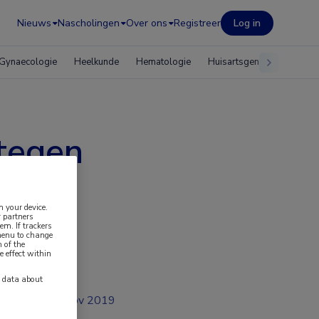
Nieuws
Nascholingen
Over ons
Registreer
Log in
Gynaecologie
Heelkunde
Hematologie
Huisartsgeneeskunde
tegen
n your device.
 partners
em. If trackers
 menu to change
 of the
e effect within
y data about
nov 2019