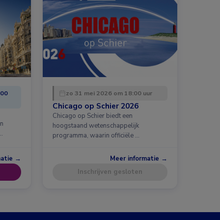
:00
zo 31 mei 2026 om 18:00 uur
Chicago op Schier 2026
Chicago op Schier biedt een
en
hoogstaand wetenschappelijk
…
programma, waarin officiële …
matie →
Meer informatie →
Inschrijven gesloten