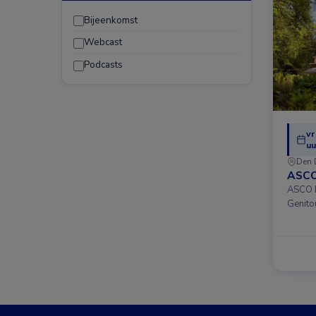
Bijeenkomst
Webcast
Podcasts
vr
uu
Den 
ASCO
ASCO D
Genito