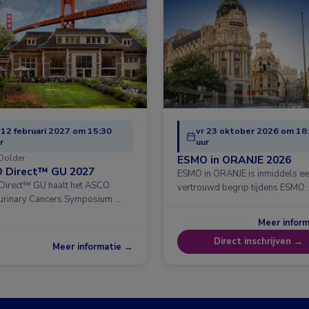
 12 februari 2027 om 15:30
vr 23 oktober 2026 om 18
r
uur
Dolder
ESMO in ORANJE 2026
 Direct™ GU 2027
ESMO in ORANJE is inmiddels e
irect™ GU haalt het ASCO
vertrouwd begrip tijdens ESMO 
urinary Cancers Symposium …
Meer infor
Direct inschrijven →
Meer informatie →