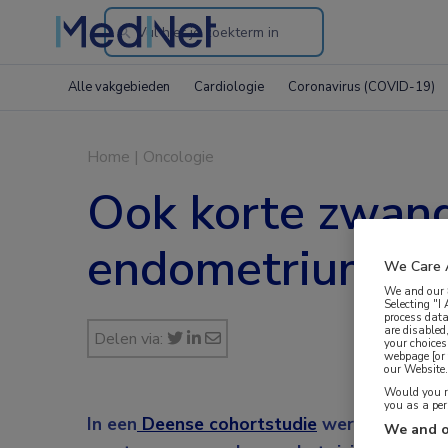
Search
through
Alle vakgebieden
Cardiologie
Coronavirus (COVID-19)
the
website
Home
|
Oncologie
Ook korte zwan
endometriumcar
We Care 
We and our
Selecting "I
process data
are disabled
Delen via:
your choices
webpage [or 
our Website. 
Would you ra
you as a pe
In een
Deense cohortstudie
werd een sterk
We and o