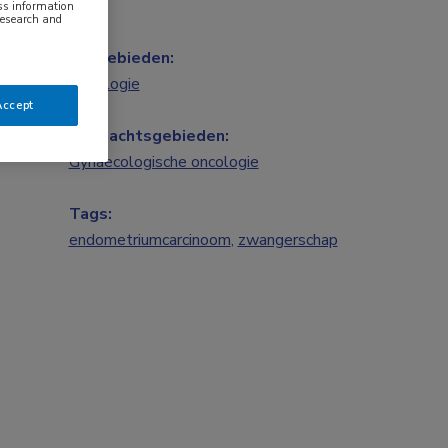
ess information
research and
Vakgebieden:
Oncologie
Accept
Aandachtsgebieden:
Gynaecologische oncologie
Tags:
endometriumcarcinoom
,
zwangerschap