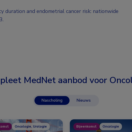
 duration and endometrial cancer risk: nationwide
3.
pleet MedNet aanbod voor
Oncol
Nascholing
Nieuws
komst
Oncologie, Urologie
Bijeenkomst
Oncologie