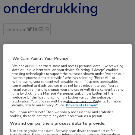
onderdrukking
Delen via:
aug 2024
We Care About Your Privacy
Dr. Patrick Oomen
We and our
889
partners store and access personal data, like browsing
data or unique identifiers, on your device. Selecting "I Accept" enables
tracking technologies to support the purposes shown under "we and our
partners process data to provide," whereas selecting "Reject All" or
withdrawing your consent will disable them. If trackers are disabled,
some content and ads you see may not be as relevant to you. You can
Vakgebieden:
resurface this menu to change your choices or withdraw consent at any
time by clicking the Manage Preferences link on the bottom of the
Infectieziekten
webpage [or the floating icon on the bottom-left of the webpage, if
applicable]. Your choices will have effect within our Website. For more
details, refer to our Privacy Policy.
Privacy statement
Aandachtsgebieden:
Would you rather not? Then we only place essential and statistical
cookies, these do not record any data about you as a person
HIV
We and our partners process data to provide:
Use precise geolocation data. Actively scan device characteristics for
Tags:
identification. Store and/or access information on a device. Personalised