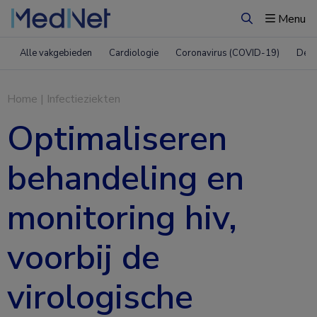
Menu
Zoeken
Alle vakgebieden
Cardiologie
Coronavirus (COVID-19)
Derm
Home
|
Infectieziekten
Optimaliseren
behandeling en
monitoring hiv,
voorbij de
virologische