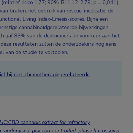
latief risico 1,77; 90%-BI 1,12-2,79; p = 0,041),
van braken, het gebruik van rescue-medicatie, de
Functional Living Index-Emesis-scores. Bijna een
ernstige cannabinoïdgerelateerde bijwerkingen
 toch gaf 83% van de deelnemers de voorkeur aan het
 deze resultaten zullen de onderzoekers nog eens
l van de studie te voltooien.
ief bij niet-chemotherapiegerelateerde
THC:CBD cannabis extract for refractory
randomised, placebo-controlled, phase II crossover