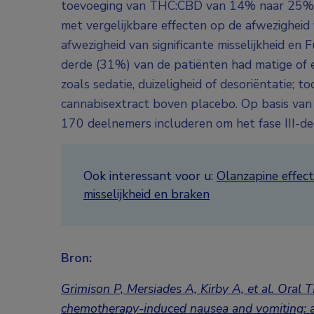
toevoeging van THC:CBD van 14% naar 25% (re
met vergelijkbare effecten op de afwezigheid 
afwezigheid van significante misselijkheid en 
derde (31%) van de patiënten had matige of 
zoals sedatie, duizeligheid of desoriëntatie;
cannabisextract boven placebo. Op basis van
170 deelnemers includeren om het fase III-dee
Ook interessant voor u:
Olanzapine effect
misselijkheid en braken
Bron:
Grimison P, Mersiades A, Kirby A, et al. Oral 
chemotherapy-induced nausea and vomiting: a 