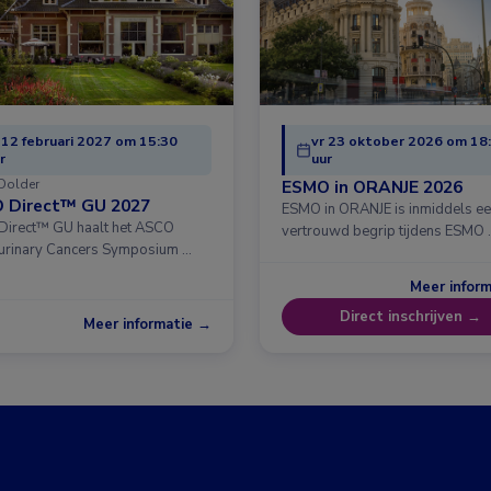
 12 februari 2027 om 15:30
vr 23 oktober 2026 om 18
r
uur
Dolder
ESMO in ORANJE 2026
 Direct™ GU 2027
ESMO in ORANJE is inmiddels e
irect™ GU haalt het ASCO
vertrouwd begrip tijdens ESMO 
urinary Cancers Symposium …
Meer infor
Direct inschrijven →
Meer informatie →