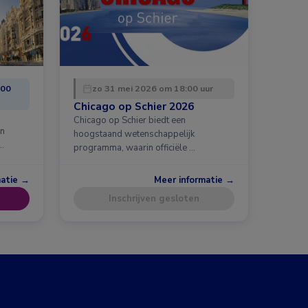
:00
zo 31 mei 2026 om 18:00 uur
Chicago op Schier 2026
Chicago op Schier biedt een
en
hoogstaand wetenschappelijk
…
programma, waarin officiële …
matie →
Meer informatie →
Inschrijven gesloten