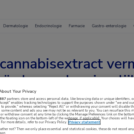
Dermatologie
Endocrinologie
Farmacie
Gastro-enterologie
annabisextract ver
ïnduceerde misselij
About Your Privacy
887
partners store and access personal data, like browsing data or unique identifiers, o
 Accept" enables tracking technologies to support the purposes shown under "we and our
 to provide," whereas selecting "Reject All" or withdrawing your consent will disable th
, some content and ads you see may not be as relevant to you. You can resurface this
 or withdraw consent at any time by clicking the Manage Preferences link on the bottom
the floating icon on the bottom-left of the webpage, if applicable]. Your choices will hav
For more details, refer to our Privacy Policy.
Privacy statement
act met zowel THC als CBD aan standaard anti-
ther not? Then we only place essential and statistical cookies, these do not record an
rson