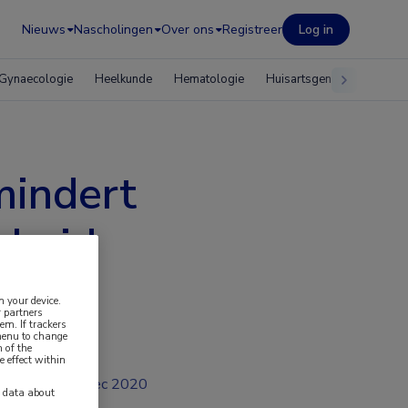
Nieuws
Nascholingen
Over ons
Registreer
Log in
Gynaecologie
Heelkunde
Hematologie
Huisartsgeneeskunde
mindert
kheid
n your device.
 partners
em. If trackers
 menu to change
 of the
e effect within
dec 2020
y data about