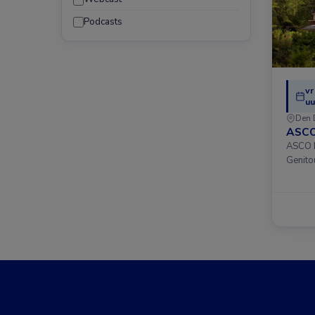
Podcasts
vr
uu
Den 
ASCO
ASCO D
Genito