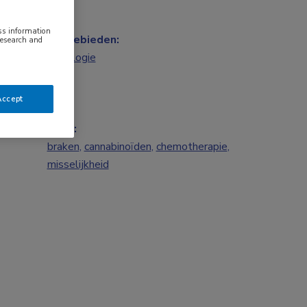
ess information
Vakgebieden:
research and
Oncologie
Accept
Tags:
braken
,
cannabinoïden
,
chemotherapie
,
misselijkheid