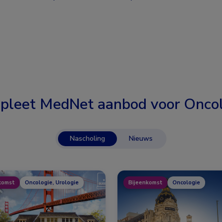
pleet MedNet aanbod voor
Oncol
Nascholing
Nieuws
komst
Oncologie, Urologie
Bijeenkomst
Oncologie