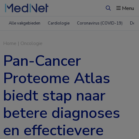
Menu
Zoeken
Alle vakgebieden
Cardiologie
Coronavirus (COVID-19)
Derm
Home
|
Oncologie
Pan-Cancer
Proteome Atlas
biedt stap naar
betere diagnoses
en effectievere