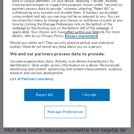
data or unique identifiers, on your device. Selecting "I Accept" enables
voor het identificeren van biomarkers en het
tracking technologies to support the purposes shown under "we and our
partners process data to provide," whereas selecting "Reject All" or
analyseren van eiwitexpressie in tumorweefsel.
withdrawing your consent will disable them. If trackers are disabled,
some content and ads you see may not be as relevant to you. You can
“Geruime tijd is dit onderzoek slechts gericht
resurface this menu to change your choices or withdraw consent at any
time by clicking the Manage Preferences link on the bottom of the
geweest op 1 type kanker per keer”, vertelt Jimenez.
webpage [or the floating icon on the bottom-left of the webpage, if
applicable]. Your choices will have effect within our Website. For more
details, refer to our Privacy Policy.
Privacy statement
“Dit heeft te maken met het feit dat de techniek die
Would you rather not? Then we only place essential and statistical
hiervoor beschikbaar was niet heel snel was. Kanker
cookies, these do not record any data about you as a person
is ook een heterogene ziekte natuurlijk, dus het is
We and our partners process data to provide:
niet eenvoudig om er biomarkers in te identificeren
Use precise geolocation data. Actively scan device characteristics for
identification. Store and/or access information on a device. Personalised
advertising and content, advertising and content measurement, audience
en eiwitexpressie in het weefsel te analyseren. 1
research and services development.
tumortype onderzoeken was al een groot project.”
List of Partners (vendors)
Snelle massaspectometrie
Reject All
I Accept
Het was de ontwikkeling van geavanceerde
Manage Preferences
massaspectometrie met een nieuwe ‘parallelle’
snelle meetmethode die hierin verandering bracht.
Met deze snelle massaspectometrie kon tegelijk de