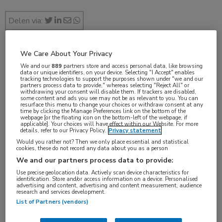
Delen via:
We Care About Your Privacy
jul 2019
We and our
889
partners store and access personal data, like browsing
data or unique identifiers, on your device. Selecting "I Accept" enables
tracking technologies to support the purposes shown under "we and our
partners process data to provide," whereas selecting "Reject All" or
withdrawing your consent will disable them. If trackers are disabled,
some content and ads you see may not be as relevant to you. You can
Vakgebieden:
resurface this menu to change your choices or withdraw consent at any
time by clicking the Manage Preferences link on the bottom of the
Hematologie
webpage [or the floating icon on the bottom-left of the webpage, if
applicable]. Your choices will have effect within our Website. For more
details, refer to our Privacy Policy.
Privacy statement
Aandachtsgebieden:
Would you rather not? Then we only place essential and statistical
cookies, these do not record any data about you as a person
MDS
We and our partners process data to provide:
Use precise geolocation data. Actively scan device characteristics for
identification. Store and/or access information on a device. Personalised
Tags:
advertising and content, advertising and content measurement, audience
research and services development.
erytrocyt
,
transfusie
List of Partners (vendors)