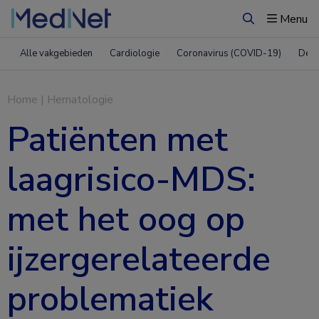
Menu
Zoeken
Alle vakgebieden
Cardiologie
Coronavirus (COVID-19)
Derm
Home
|
Hematologie
Patiënten met
laagrisico-MDS:
met het oog op
ijzergerelateerde
problematiek