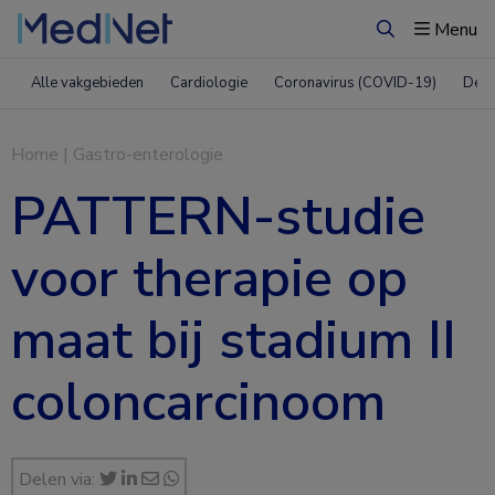
Menu
Zoeken
Alle vakgebieden
Cardiologie
Coronavirus (COVID-19)
Derm
Home
|
Gastro-enterologie
PATTERN-studie
voor therapie op
maat bij stadium II
coloncarcinoom
Delen via: