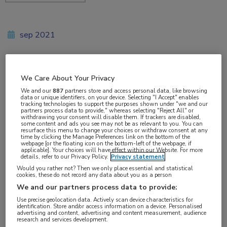
sep 2021
Vakgebieden:
We Care About Your Privacy
Gastro-enterologie
,
Oncologie
We and our
887
partners store and access personal data, like browsing
data or unique identifiers, on your device. Selecting "I Accept" enables
tracking technologies to support the purposes shown under "we and our
partners process data to provide," whereas selecting "Reject All" or
Aandachtsgebieden:
withdrawing your consent will disable them. If trackers are disabled,
some content and ads you see may not be as relevant to you. You can
Maag-darm-leveroncologie
resurface this menu to change your choices or withdraw consent at any
time by clicking the Manage Preferences link on the bottom of the
webpage [or the floating icon on the bottom-left of the webpage, if
applicable]. Your choices will have effect within our Website. For more
Tags:
details, refer to our Privacy Policy.
Privacy statement
Would you rather not? Then we only place essential and statistical
biomarker
,
BRAF
,
chemotherapie
,
coloncarcinoom
,
KRAS
cookies, these do not record any data about you as a person
We and our partners process data to provide:
In de aanstaande PATTERN-studie wordt
Use precise geolocation data. Actively scan device characteristics for
identification. Store and/or access information on a device. Personalised
gezocht naar betere manieren om te selecteren
advertising and content, advertising and content measurement, audience
research and services development.