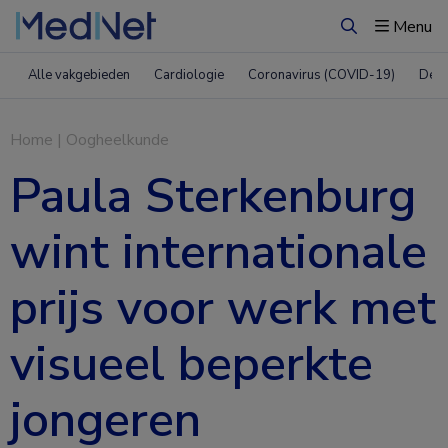
Menu
Zoeken
Alle vakgebieden
Cardiologie
Coronavirus (COVID-19)
Derm
Home
|
Oogheelkunde
Paula Sterkenburg
wint internationale
prijs voor werk met
visueel beperkte
jongeren