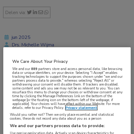
Delen via:
jun 2025
Drs. Michelle Wijma
We Care About Your Privacy
We and our
889
partners store and access personal data, like browsing
Vakgebieden:
data or unique identifiers, on your device. Selecting "I Accept" enables
tracking technologies to support the purposes shown under "we and our
Kindergeneeskunde
,
Oogheelkunde
partners process data to provide," whereas selecting "Reject All" or
withdrawing your consent will disable them. If trackers are disabled,
some content and ads you see may not be as relevant to you. You can
resurface this menu to change your choices or withdraw consent at any
time by clicking the Manage Preferences link on the bottom of the
webpage [or the floating icon on the bottom-left of the webpage, if
applicable]. Your choices will have effect within our Website. For more
details, refer to our Privacy Policy.
Privacy statement
Tags:
Would you rather not? Then we only place essential and statistical
commu
,
retinopathie
cookies, these do not record any data about you as a person
We and our partners process data to provide:
Prof. dr. Paula Sterkenburg heeft internationale
Use precise geolocation data. Actively scan device characteristics for