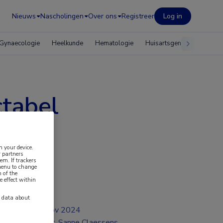
Nieuws
Nascholingen
Over ons
Registreer
Log in
Gynaecologie
Heelkunde
Hematologie
Huisartsgeneeskunde
ctabel
n your device.
 partners
em. If trackers
 menu to change
 of the
e effect within
y data about
nov 2024
Dr. Sanne Claessens