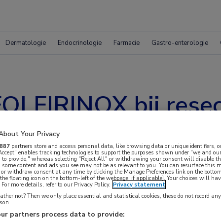
Dermatologie
Endocrinologie
Farmacie
Gastro-enterologie
FOLFIRINOX bij rese
oom
About Your Privacy
887
partners store and access personal data, like browsing data or unique identifiers, o
 Accept" enables tracking technologies to support the purposes shown under "we and our
 to provide," whereas selecting "Reject All" or withdrawing your consent will disable th
, some content and ads you see may not be as relevant to you. You can resurface this
 or withdraw consent at any time by clicking the Manage Preferences link on the bottom
the floating icon on the bottom-left of the webpage, if applicable]. Your choices will hav
For more details, refer to our Privacy Policy.
Privacy statement
ther not? Then we only place essential and statistical cookies, these do not record an
rson
e studie suggereren dat perioperatief
ur partners process data to provide: