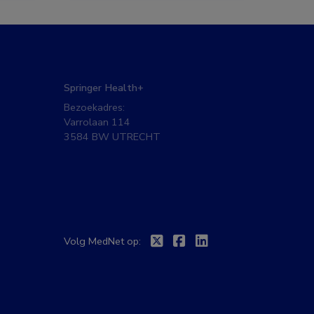
Springer Health+
Bezoekadres:
Varrolaan 114
3584 BW UTRECHT
Twitter
Facebook
Linkedin
Volg MedNet op: