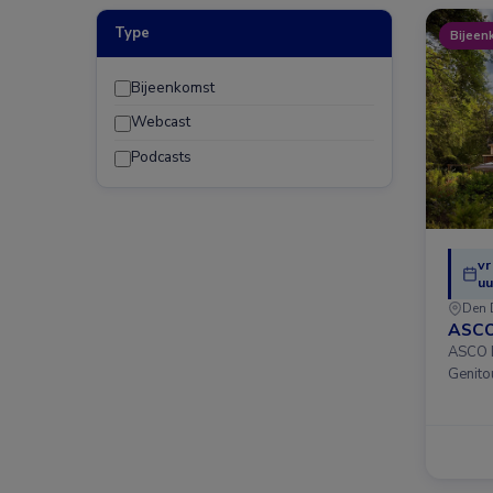
Type
Bijeen
Bijeenkomst
Webcast
Podcasts
vr
uu
Den 
ASCO
ASCO D
Genito