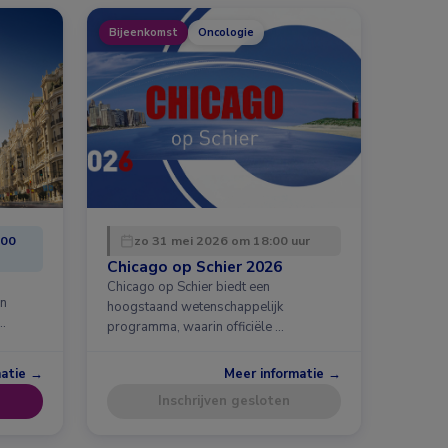
Bijeenkomst
Oncologie
:00
zo 31 mei 2026 om 18:00 uur
Chicago op Schier 2026
Chicago op Schier biedt een
en
hoogstaand wetenschappelijk
…
programma, waarin officiële …
matie →
Meer informatie →
Inschrijven gesloten