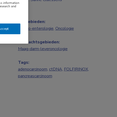
ess information
research and
Vakgebieden:
Gastro-enterologie
,
Oncologie
Accept
Aandachtsgebieden:
Maag-darm-leveroncologie
Tags:
adenocarcinoom
,
ctDNA
,
FOLFIRINOX
,
pancreascarcinoom