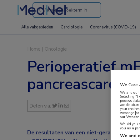
Search
through
Alle vakgebieden
Cardiologie
Coronavirus (COVID-19)
the
website
Home
|
Oncologie
Perioperatief m
pancreascarcin
We Care 
We and our
Selecting "I
process data
are disabled
Delen via:
your choices
webpage [or 
our Website. 
Would you ra
you as a pe
De resultaten van een niet-gerandomiseerd
We and o