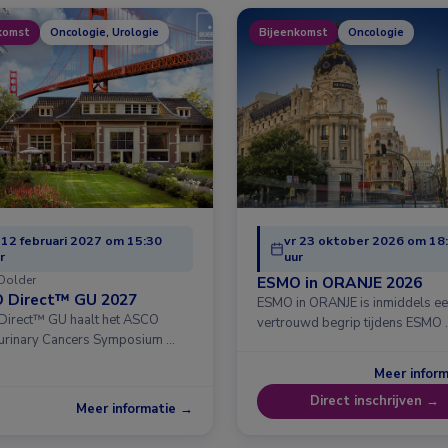
komst
Oncologie, Urologie
Bijeenkomst
Oncologie
 12 februari 2027 om 15:30
vr 23 oktober 2026 om 18
r
uur
Dolder
ESMO in ORANJE 2026
 Direct™ GU 2027
ESMO in ORANJE is inmiddels e
irect™ GU haalt het ASCO
vertrouwd begrip tijdens ESMO 
urinary Cancers Symposium …
Meer infor
Direct inschrijven →
Meer informatie →