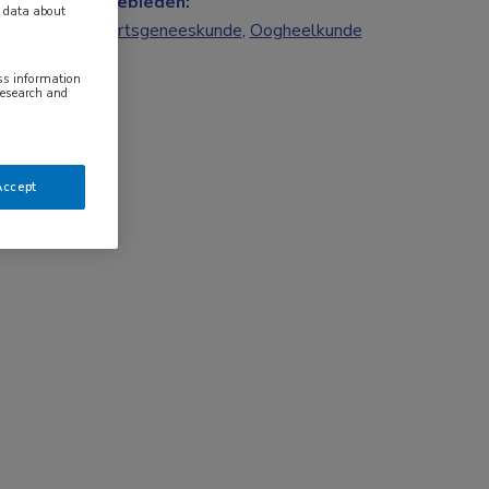
Vakgebieden:
y data about
Huisartsgeneeskunde
,
Oogheelkunde
ess information
research and
Accept