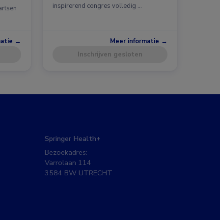
inspirerend congres volledig …
artsen
matie →
Meer informatie →
Inschrijven gesloten
Springer Health+
Bezoekadres:
Varrolaan 114
3584 BW UTRECHT