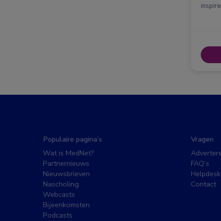
inspir
Populaire pagina’s
Vragen
Wat is MedNet?
Adverter
Partnernieuws
FAQ’s
Nieuwsbrieven
Helpdesk
Nascholing
Contact
Webcasts
Bijeenkomsten
Podcasts