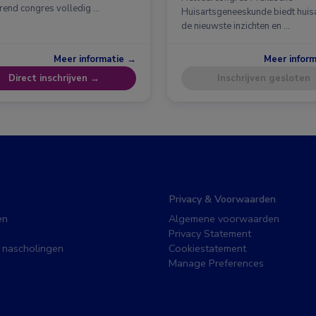
erend congres volledig …
Huisartsgeneeskunde biedt huis
de nieuwste inzichten en …
Meer informatie →
Meer infor
Direct inschrijven →
Inschrijven gesloten
Privacy & Voorwaarden
en
Algemene voorwaarden
Privacy Statement
 nascholingen
Cookiestatement
Manage Preferences