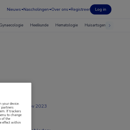
Nieuws
Nascholingen
Over ons
Registreer
Log in
Gynaecologie
Heelkunde
Hematologie
Huisartsgeneeskunde
n your device.
nov 2023
 partners
em. If trackers
laag
 menu to change
 of the
e effect within