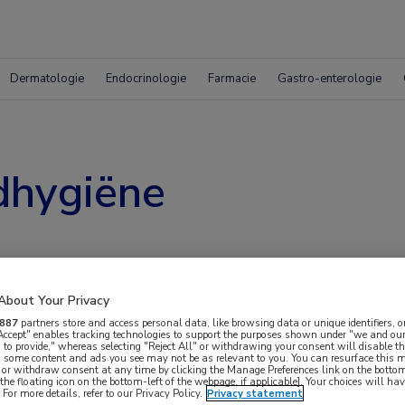
Dermatologie
Endocrinologie
Farmacie
Gastro-enterologie
dhygiëne
About Your Privacy
887
partners store and access personal data, like browsing data or unique identifiers, o
Gebruik
 Accept" enables tracking technologies to support the purposes shown under "we and our
00:00
 to provide," whereas selecting "Reject All" or withdrawing your consent will disable th
Omhoog/Om
, some content and ads you see may not be as relevant to you. You can resurface this
sease (droge ogen en blefaritis’ in 2023 kwamen
 or withdraw consent at any time by clicking the Manage Preferences link on the bottom
pijltoetsen
the floating icon on the bottom-left of the webpage, if applicable]. Your choices will hav
werp
ooglidhygiëne.
Daarom hebben wij besloten
For more details, refer to our Privacy Policy.
Privacy statement
om