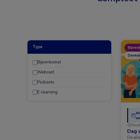
Type
Bijeen
Dermat
Bijeenkomst
Webcast
Podcasts
E-learning
do
uu
Hout
Dag v
De all