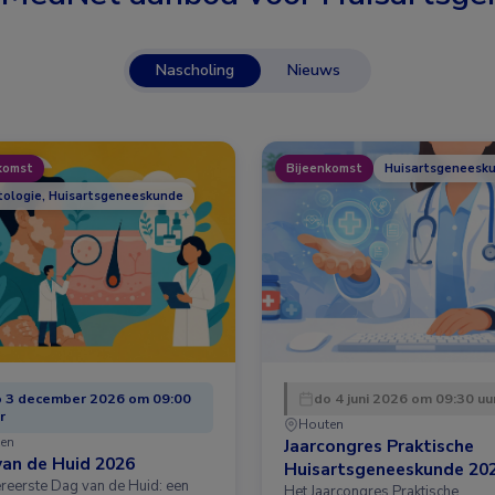
Nascholing
Nieuws
komst
Bijeenkomst
Huisartsgeneesk
ologie, Huisartsgeneeskunde
 3 december 2026 om 09:00
do 4 juni 2026 om 09:30 uu
r
Houten
en
Jaarcongres Praktische
an de Huid 2026
Huisartsgeneeskunde 20
ereerste Dag van de Huid: een
Het Jaarcongres Praktische