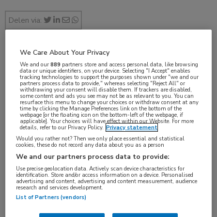
Delen via:
We Care About Your Privacy
mrt 2017
We and our
889
partners store and access personal data, like browsing
data or unique identifiers, on your device. Selecting "I Accept" enables
tracking technologies to support the purposes shown under "we and our
partners process data to provide," whereas selecting "Reject All" or
withdrawing your consent will disable them. If trackers are disabled,
some content and ads you see may not be as relevant to you. You can
Vakgebieden:
resurface this menu to change your choices or withdraw consent at any
time by clicking the Manage Preferences link on the bottom of the
Hematologie
webpage [or the floating icon on the bottom-left of the webpage, if
applicable]. Your choices will have effect within our Website. For more
details, refer to our Privacy Policy.
Privacy statement
Aandachtsgebieden:
Would you rather not? Then we only place essential and statistical
cookies, these do not record any data about you as a person
MM
We and our partners process data to provide:
Use precise geolocation data. Actively scan device characteristics for
identification. Store and/or access information on a device. Personalised
Tags:
advertising and content, advertising and content measurement, audience
research and services development.
daratumumab
List of Partners (vendors)