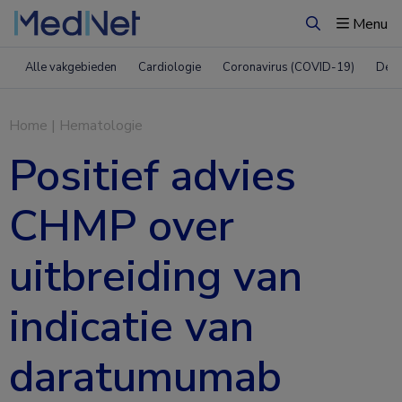
Menu
Zoeken
Alle vakgebieden
Cardiologie
Coronavirus (COVID-19)
Derm
Home
|
Hematologie
Positief advies
CHMP over
uitbreiding van
indicatie van
daratumumab