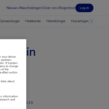
Nieuws
Nascholingen
Over ons
Registreer
Log in
Gynaecologie
Heelkunde
Hematologie
Huisartsgeneeskunde
emie in
n your device.
 partners
em. If trackers
 menu to change
 of the
e effect within
y data about
ess information
research and
feb 2018