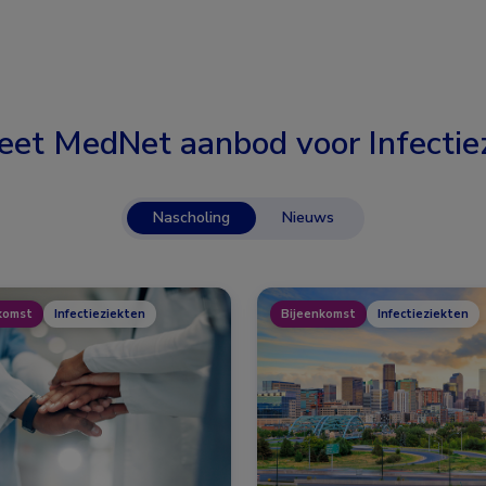
eet MedNet aanbod voor
Infectie
Nascholing
Nieuws
komst
Infectieziekten
Bijeenkomst
Infectieziekten