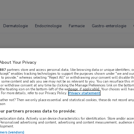
Dermatologie
Endocrinologie
Farmacie
Gastro-enterologie
 hypogammaglobulin
About Your Privacy
887
partners store and access personal data, like browsing data or unique identifiers, o
okokkenziekte
 Accept" enables tracking technologies to support the purposes shown under "we and our
 to provide," whereas selecting "Reject All" or withdrawing your consent will disable th
, some content and ads you see may not be as relevant to you. You can resurface this
 or withdraw consent at any time by clicking the Manage Preferences link on the bottom
the floating icon on the bottom-left of the webpage, if applicable]. Your choices will hav
For more details, refer to our Privacy Policy.
Privacy statement
ther not? Then we only place essential and statistical cookies, these do not record an
rson
ur partners process data to provide:
geolocation data. Actively scan device characteristics for identification. Store and/or acc
 Personalised advertising and content, advertising and content measurement, audience 
elopment.
tners (vendors)