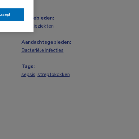
Accept
Vakgebieden:
Infectieziekten
Aandachtsgebieden:
Bacteriële infecties
Tags:
sepsis
,
streptokokken