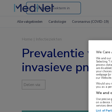
Search
through
Alle vakgebieden
Cardiologie
Coronavirus (COVID-19)
the
website
Home
|
Infectieziekten
Prevalentie van
We Care 
We and our
invasieve pneum
Selecting "I
process data
are disabled
your choices
webpage [or 
our Website. 
Would you ra
Delen via:
you as a pe
We and o
Use precise 
on a device.
services dev
List of Par