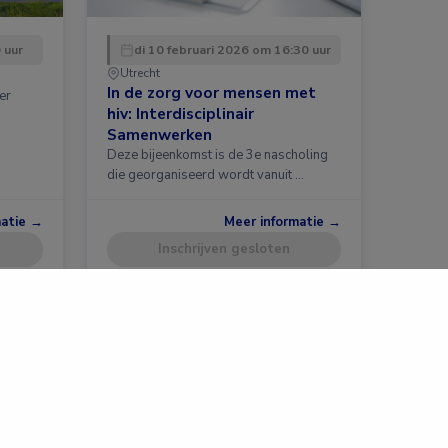
 uur
di 10 februari 2026 om 16:30 uur
Utrecht
In de zorg voor mensen met
er
hiv: Interdisciplinair
Samenwerken
Deze bijeenkomst is de 3e nascholing
die georganiseerd wordt vanuit …
matie →
Meer informatie →
Inschrijven gesloten
Springer Health+