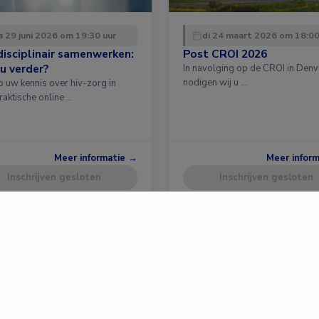
 29 juni 2026 om 19:30 uur
di 24 maart 2026 om 18:00
disciplinair samenwerken:
Post CROI 2026
u verder?
In navolging op de CROI in Denv
nodigen wij u …
p uw kennis over hiv-zorg in
raktische online …
Meer informatie →
Meer infor
Inschrijven gesloten
Inschrijven gesloten
Privacy & Voorwaarden