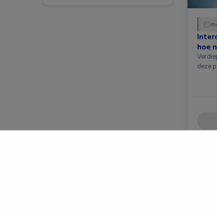
ma
Inter
hoe n
Verdie
deze p
Populaire pagina’s
Vragen