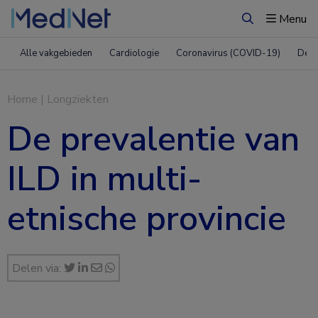
Menu
Zoeken
Alle vakgebieden
Cardiologie
Coronavirus (COVID-19)
Derm
Home
|
Longziekten
De prevalentie van
ILD in multi-
etnische provincie
Delen via: