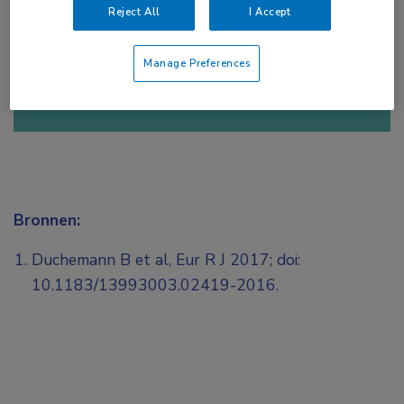
Reject All
I Accept
of
Account maken
Login
Manage Preferences
Bronnen:
Duchemann B et al, Eur R J 2017; doi:
10.1183/13993003.02419-2016.