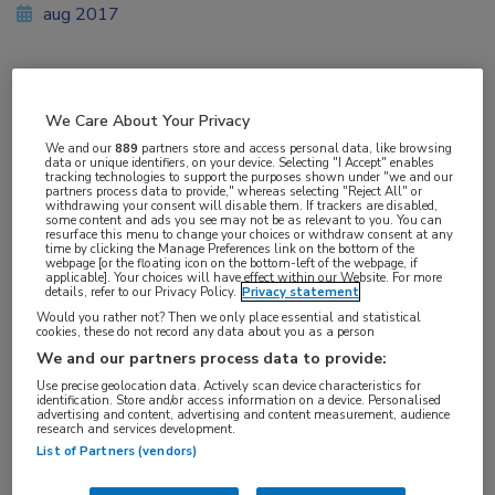
aug 2017
Vakgebieden:
We Care About Your Privacy
Longziekten
We and our
889
partners store and access personal data, like browsing
data or unique identifiers, on your device. Selecting "I Accept" enables
tracking technologies to support the purposes shown under "we and our
Aandachtsgebieden:
partners process data to provide," whereas selecting "Reject All" or
withdrawing your consent will disable them. If trackers are disabled,
ILD
some content and ads you see may not be as relevant to you. You can
resurface this menu to change your choices or withdraw consent at any
time by clicking the Manage Preferences link on the bottom of the
webpage [or the floating icon on the bottom-left of the webpage, if
Tags:
applicable]. Your choices will have effect within our Website. For more
details, refer to our Privacy Policy.
Privacy statement
sarcoïdose
Would you rather not? Then we only place essential and statistical
cookies, these do not record any data about you as a person
We and our partners process data to provide:
Use precise geolocation data. Actively scan device characteristics for
identification. Store and/or access information on a device. Personalised
advertising and content, advertising and content measurement, audience
research and services development.
Log hier in om volledige
List of Partners (vendors)
toegang te krijgen.