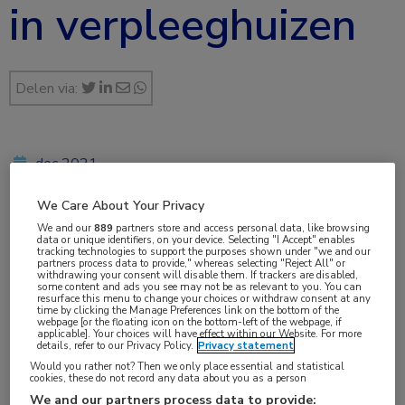
in verpleeghuizen
Delen via:
dec 2021
We Care About Your Privacy
We and our
889
partners store and access personal data, like browsing
Vakgebieden:
data or unique identifiers, on your device. Selecting "I Accept" enables
tracking technologies to support the purposes shown under "we and our
Farmacie
,
Huisartsgeneeskunde
,
Infectieziekten
,
partners process data to provide," whereas selecting "Reject All" or
withdrawing your consent will disable them. If trackers are disabled,
Longziekten
some content and ads you see may not be as relevant to you. You can
resurface this menu to change your choices or withdraw consent at any
time by clicking the Manage Preferences link on the bottom of the
webpage [or the floating icon on the bottom-left of the webpage, if
Aandachtsgebieden:
applicable]. Your choices will have effect within our Website. For more
details, refer to our Privacy Policy.
Privacy statement
Antibioticaresistentie
,
Ouderen
Would you rather not? Then we only place essential and statistical
cookies, these do not record any data about you as a person
We and our partners process data to provide:
Tags: