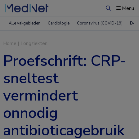
Menu
Zoeken
Alle vakgebieden
Cardiologie
Coronavirus (COVID-19)
Derm
Home
|
Longziekten
Proefschrift: CRP-
sneltest
vermindert
onnodig
antibioticagebruik