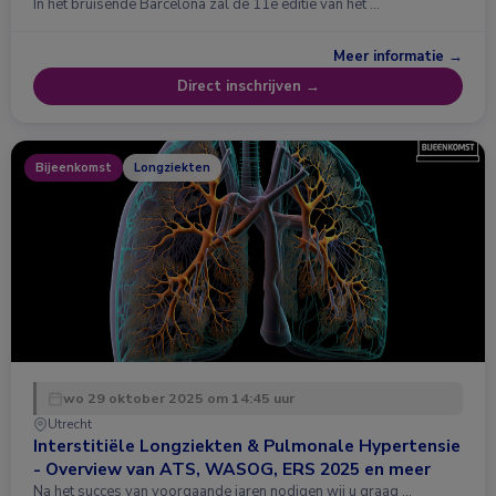
In het bruisende Barcelona zal de 11e editie van het …
Meer informatie →
Direct inschrijven →
Bijeenkomst
Longziekten
wo 29 oktober 2025 om 14:45 uur
Utrecht
Interstitiële Longziekten & Pulmonale Hypertensie
- Overview van ATS, WASOG, ERS 2025 en meer
Na het succes van voorgaande jaren nodigen wij u graag …