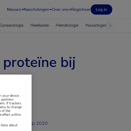
Nieuws
Nascholingen
Over ons
Registreer
Log in
Gynaecologie
Heelkunde
Hematologie
Huisartsgeneeskunde
proteïne bij
n your device.
 partners
em. If trackers
 menu to change
 of the
e effect within
sep 2020
y data about