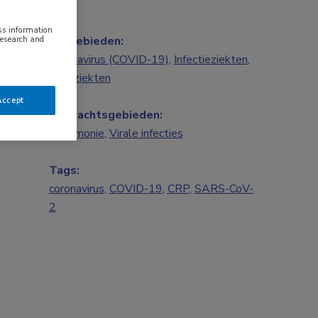
ess information
research and
Vakgebieden:
Coronavirus (COVID-19)
,
Infectieziekten
,
Longziekten
Accept
Aandachtsgebieden:
Pneumonie
,
Virale infecties
Tags:
coronavirus
,
COVID-19
,
CRP
,
SARS-CoV-
2