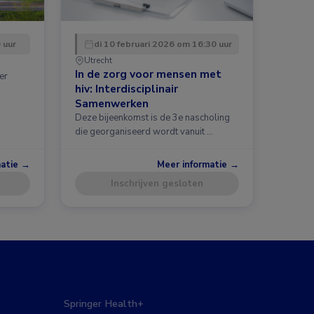
 uur
di 10 februari 2026 om 16:30 uur
Utrecht
In de zorg voor mensen met
er
hiv: Interdisciplinair
Samenwerken
Deze bijeenkomst is de 3e nascholing
die georganiseerd wordt vanuit …
matie →
Meer informatie →
Inschrijven gesloten
Springer Health+