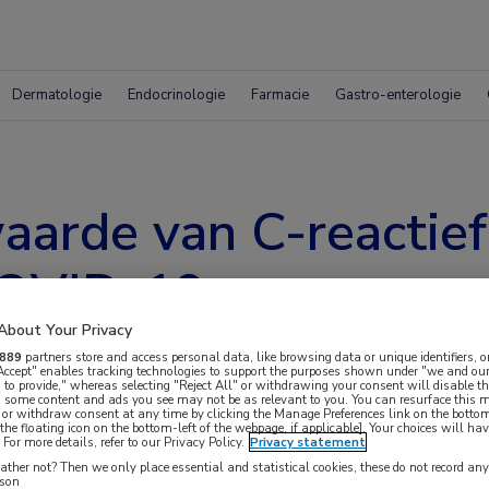
Dermatologie
Endocrinologie
Farmacie
Gastro-enterologie
arde van C-reactief 
COVID-19
About Your Privacy
889
partners store and access personal data, like browsing data or unique identifiers, o
 Accept" enables tracking technologies to support the purposes shown under "we and our
 to provide," whereas selecting "Reject All" or withdrawing your consent will disable th
, some content and ads you see may not be as relevant to you. You can resurface this
 or withdraw consent at any time by clicking the Manage Preferences link on the bottom
the floating icon on the bottom-left of the webpage, if applicable]. Your choices will hav
For more details, refer to our Privacy Policy.
Privacy statement
eactief proteïne (CRP) bij opname met de ernst
ther not? Then we only place essential and statistical cookies, these do not record an
rson