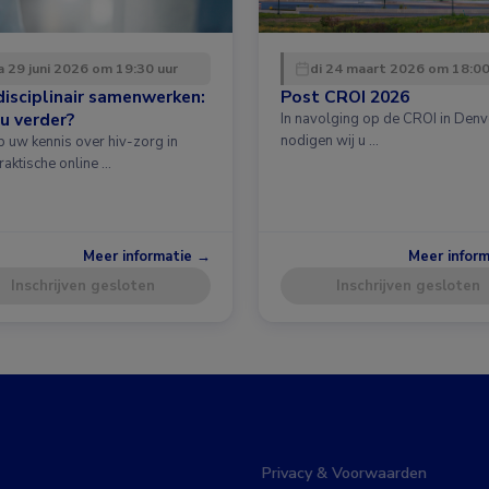
 29 juni 2026 om 19:30 uur
di 24 maart 2026 om 18:00
disciplinair samenwerken:
Post CROI 2026
u verder?
In navolging op de CROI in Denv
nodigen wij u …
p uw kennis over hiv-zorg in
raktische online …
Meer informatie →
Meer infor
Inschrijven gesloten
Inschrijven gesloten
Privacy & Voorwaarden