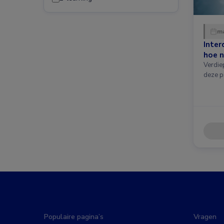
ma
Inter
hoe n
Verdie
deze p
Populaire pagina’s
Vragen