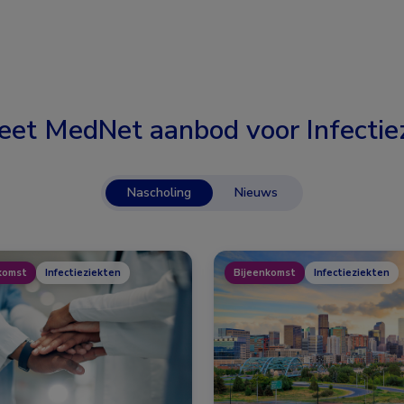
eet MedNet aanbod voor
Infectie
Nascholing
Nieuws
komst
Infectieziekten
Bijeenkomst
Infectieziekten