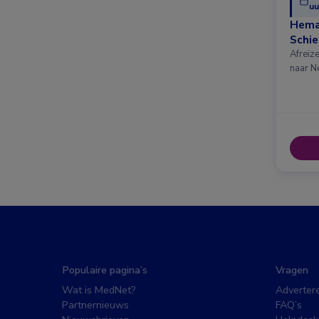
uu
Hema
Schi
Afreiz
naar N
Populaire pagina’s
Vragen
Wat is MedNet?
Adverter
Partnernieuws
FAQ’s