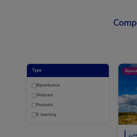
Comp
Type
Bijeen
Bijeenkomst
Webcast
Podcasts
E-learning
zo