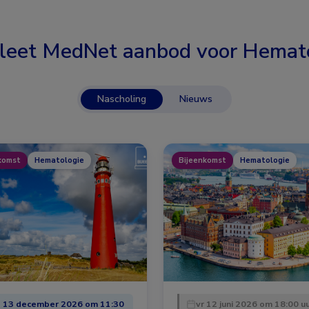
leet MedNet aanbod voor
Hemato
Nascholing
Nieuws
komst
Hematologie
Bijeenkomst
Hematologie
 13 december 2026 om 11:30
vr 12 juni 2026 om 18:00 u