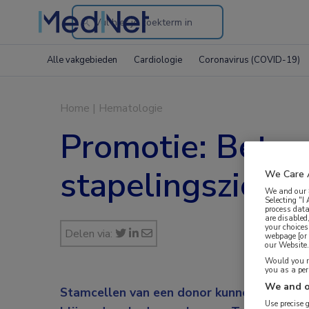
Search
through
Alle vakgebieden
Cardiologie
Coronavirus (COVID-19)
the
website
Home
|
Hematologie
Promotie: Betere
stapelingsziekte
We Care 
We and our
Selecting "I
process data
are disabled
your choices
Delen via:
webpage [or 
our Website. 
Would you ra
you as a pe
We and o
Stamcellen van een donor kunnen bij bepaa
Use precise 