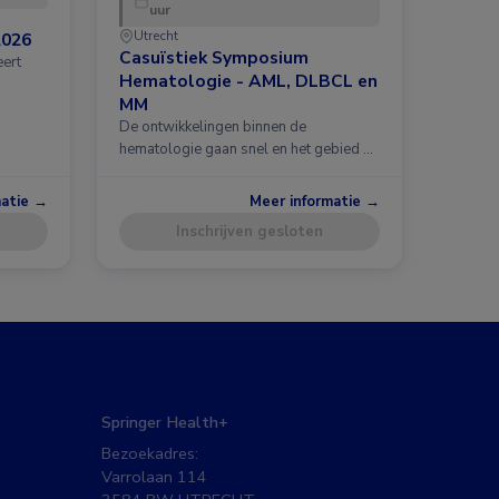
uur
Utrecht
2026
Casuïstiek Symposium
eert
Hematologie - AML, DLBCL en
MM
De ontwikkelingen binnen de
hematologie gaan snel en het gebied …
matie →
Meer informatie →
Inschrijven gesloten
Springer Health+
Bezoekadres:
Varrolaan 114