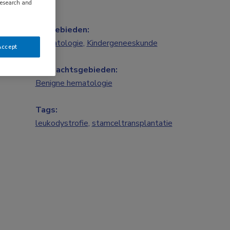
research and
Vakgebieden:
Hematologie
,
Kindergeneeskunde
Accept
Aandachtsgebieden:
Benigne hematologie
Tags:
leukodystrofie
,
stamceltransplantatie