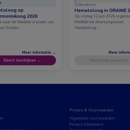
r
Stockholm
toloog op
Hematoloog in ORANJE 
ermonnikoog 2026
Op vrijdag 12 juni 2026 organis
en naar de Wadden in plaats van
MedNet het dinersymposium
ew Orleans …
Hematoloog …
Meer informatie →
Meer infor
Direct inschrijven →
Inschrijven gesloten
Privacy & Voorwaarden
en
Algemene voorwaarden
Privacy Statement