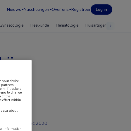
Nieuws
Nascholingen
Over ons
Registreer
Log in
Gynaecologie
Heelkunde
Hematologie
Huisartsgeneeskunde
bij
n your device.
 partners
em. If trackers
 menu to change
 of the
e effect within
y data about
dec 2020
ess information