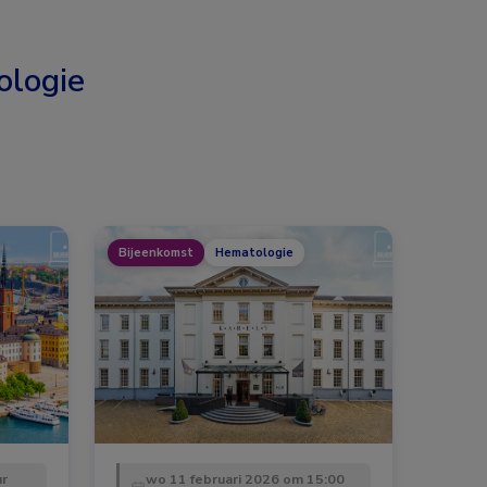
logie
Bijeenkomst
Hematologie
ur
wo 11 februari 2026 om 15:00