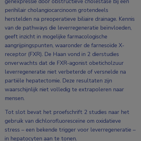
genexpressie door obstructieve cholestase bij een
perihilair cholangiocarcinoom grotendeels
herstelden na preoperatieve biliaire drainage. Kennis
van de pathways die leverregeneratie beïnvloeden,
geeft inzicht in mogelijke farmacologische
aangrijpingspunten, waaronder de farnesoïde X-
receptor (FXR). De Haan vond in 2 dierstudies
onverwachts dat de FXR-agonist obeticholzuur
leverregeneratie niet verbeterde of versnelde na
partiële hepatectomie. Deze resultaten zijn
waarschijnlijk niet volledig te extrapoleren naar
mensen.
Tot slot bevat het proefschrift 2 studies naar het
gebruik van dichlorofluoresceïne om oxidatieve
stress – een bekende trigger voor leverregeneratie –
in hepatocyten aan te tonen.