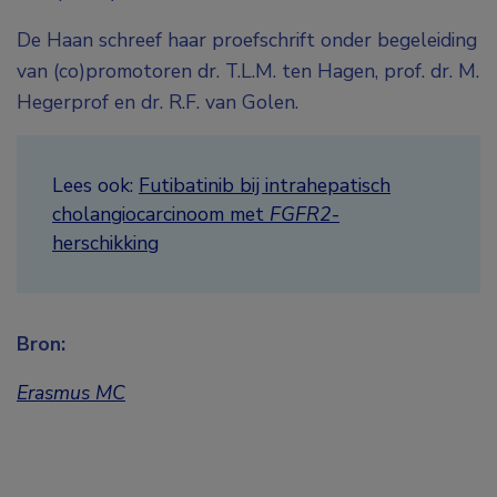
De Haan schreef haar proefschrift onder begeleiding
van (co)promotoren dr. T.L.M. ten Hagen, prof. dr. M.
Hegerprof en dr. R.F. van Golen.
Lees ook:
Futibatinib bij intrahepatisch
cholangiocarcinoom met
FGFR2
-
herschikking
Bron:
Erasmus MC