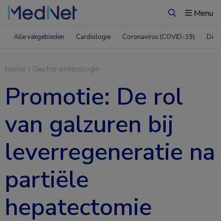
Menu
Zoeken
Alle vakgebieden
Cardiologie
Coronavirus (COVID-19)
Derm
Home
|
Gastro-enterologie
Promotie: De rol
van galzuren bij
leverregeneratie na
partiële
hepatectomie