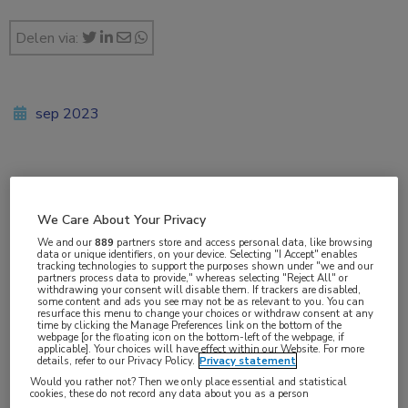
Delen via:
sep 2023
Vakgebieden:
Gastro-enterologie
,
Oncologie
We Care About Your Privacy
We and our
889
partners store and access personal data, like browsing
data or unique identifiers, on your device. Selecting "I Accept" enables
Aandachtsgebieden:
tracking technologies to support the purposes shown under "we and our
partners process data to provide," whereas selecting "Reject All" or
Hepatologie
,
Maag-darm-leveroncologie
withdrawing your consent will disable them. If trackers are disabled,
some content and ads you see may not be as relevant to you. You can
resurface this menu to change your choices or withdraw consent at any
time by clicking the Manage Preferences link on the bottom of the
Tags:
webpage [or the floating icon on the bottom-left of the webpage, if
applicable]. Your choices will have effect within our Website. For more
cholangiocarcinoom
,
cholestase
,
leverresectie
details, refer to our Privacy Policy.
Privacy statement
Would you rather not? Then we only place essential and statistical
cookies, these do not record any data about you as a person