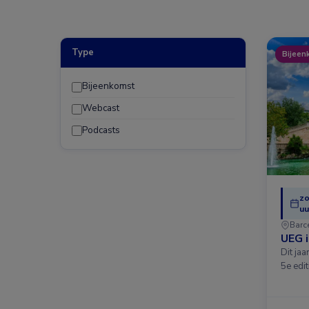
Type
Bijeen
Bijeenkomst
Webcast
Podcasts
zo
uu
Barc
UEG 
Dit ja
5e edit