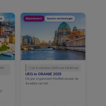
ie
Bijeenkomst
Gastro-enterologie
:00
zo 5 oktober 2025 om 18:00 uur
UEG in ORANJE 2025
Dit jaar organiseert MedNet alweer de
4e editie van het …
CO