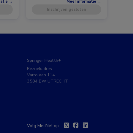
matie →
Meer informatie →
Inschrijven gesloten
Springer Health+
Bezoekadres:
Varrolaan 114
3584 BW UTRECHT
Twitter
Facebook
Linkedin
Volg MedNet op: