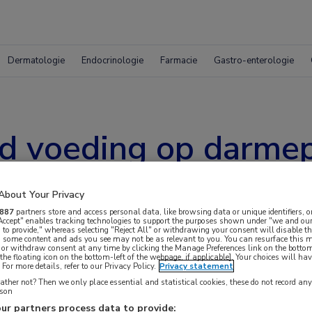
Dermatologie
Endocrinologie
Farmacie
Gastro-enterologie
ed voeding op darmep
About Your Privacy
887
partners store and access personal data, like browsing data or unique identifiers, o
 Accept" enables tracking technologies to support the purposes shown under "we and our
 to provide," whereas selecting "Reject All" or withdrawing your consent will disable th
, some content and ads you see may not be as relevant to you. You can resurface this
 or withdraw consent at any time by clicking the Manage Preferences link on the bottom
g aan de Universiteit Utrecht op haar
the floating icon on the bottom-left of the webpage, if applicable]. Your choices will hav
For more details, refer to our Privacy Policy.
Privacy statement
 het darmepitheel en de verschillende celtypes.
ther not? Then we only place essential and statistical cookies, these do not record an
rson
e van de darmepitheellaag onder normale en zieke-
ur partners process data to provide: