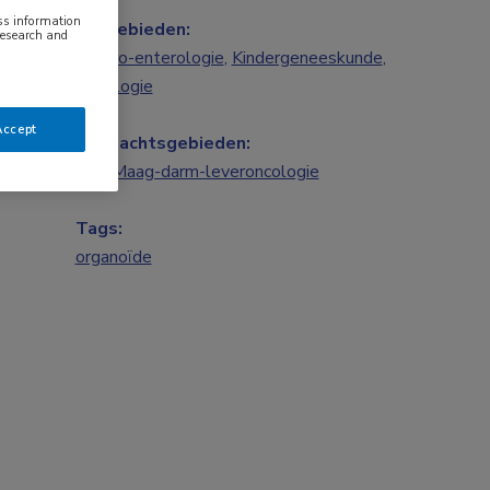
ess information
Vakgebieden:
research and
Gastro-enterologie
,
Kindergeneeskunde
,
Oncologie
Accept
Aandachtsgebieden:
IBD
,
Maag-darm-leveroncologie
Tags:
organoïde