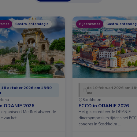
komst
Gastro-enterologie
Bijeenkomst
Gastro-enterolog
 18 oktober 2026 om 18:30
do 19 februari 2026 om 18
r
uur
elona
Stockholm
in ORANJE 2026
ECCO in ORANJE 2026
ar organiseert MedNet alweer de
Het geaccrediteerde ORANJE-
ie van het …
dinersymposium tijdens het EC
congres in Stockholm …