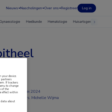
Nieuws
Nascholingen
Over ons
Registreer
Log in
Gynaecologie
Heelkunde
Hematologie
Huisartsgeneeskunde
itheel
n your device.
 partners
em. If trackers
 menu to change
 of the
mei 2024
e effect within
Drs. Michelle Wijma
y data about