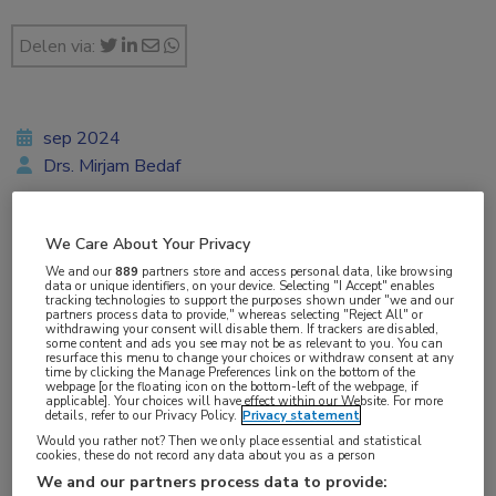
Delen via:
sep 2024
Drs. Mirjam Bedaf
We Care About Your Privacy
Vakgebieden:
We and our
889
partners store and access personal data, like browsing
Hematologie
data or unique identifiers, on your device. Selecting "I Accept" enables
tracking technologies to support the purposes shown under "we and our
partners process data to provide," whereas selecting "Reject All" or
withdrawing your consent will disable them. If trackers are disabled,
Aandachtsgebieden:
some content and ads you see may not be as relevant to you. You can
resurface this menu to change your choices or withdraw consent at any
Leukemie
,
Ouderen
time by clicking the Manage Preferences link on the bottom of the
webpage [or the floating icon on the bottom-left of the webpage, if
applicable]. Your choices will have effect within our Website. For more
details, refer to our Privacy Policy.
Privacy statement
Tags:
Would you rather not? Then we only place essential and statistical
cookies, these do not record any data about you as a person
AML
We and our partners process data to provide: