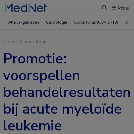
Menu
Zoeken
Alle vakgebieden
Cardiologie
Coronavirus (COVID-19)
Derm
Home
|
Hematologie
Promotie:
voorspellen
behandelresultaten
bij acute myeloïde
leukemie