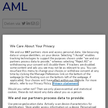
AML
Delen via:
jul 2023
We Care About Your Privacy
We and our
887
partners store and access personal data, like browsing
data or unique identifiers, on your device. Selecting "I Accept" enables
tracking technologies to support the purposes shown under "we and our
partners process data to provide," whereas selecting "Reject All" or
Vakgebieden:
withdrawing your consent will disable them. If trackers are disabled,
some content and ads you see may not be as relevant to you. You can
Hematologie
resurface this menu to change your choices or withdraw consent at any
time by clicking the Manage Preferences link on the bottom of the
webpage [or the floating icon on the bottom-left of the webpage, if
applicable]. Your choices will have effect within our Website. For more
Aandachtsgebieden:
details, refer to our Privacy Policy.
Privacy statement
Leukemie
Would you rather not? Then we only place essential and statistical
cookies, these do not record any data about you as a person
We and our partners process data to provide:
Tags:
Use precise geolocation data. Actively scan device characteristics for
AML
,
FLT3
,
quizartinib
identification. Store and/or access information on a device. Personalised