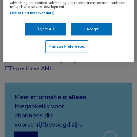
advertising and content, advertising and content measurement, audience
research and services development.
List of Partners (vendors)
In de QuANTUM-First-studie resulteerde de
toevoeging van quizartinib aan
Reject All
I Accept
standaardchemotherapie, met of zonder allo-
HCT, gevolgd door monotherapie tot 3 jaar, in
Manage Preferences
een verbeterde totale overleving bij volwassen
patiënten met nieuw gediagnosticeerde
FLT3
-
ITD-positieve AML.
Meer informatie is alleen
toegankelijk voor
abonnees die
voorschrijfbevoegd zijn.