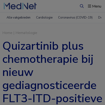
Menu
Zoeken
Alle vakgebieden
Cardiologie
Coronavirus (COVID-19)
Derm
Home
|
Hematologie
Quizartinib plus
chemotherapie bij
nieuw
gediagnosticeerde
FLT3-ITD-positieve