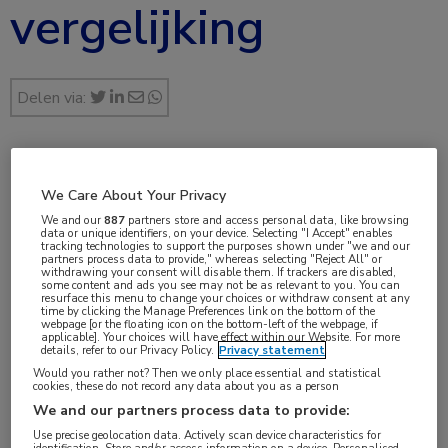
vergelijking
Delen via:
mei 2025
We Care About Your Privacy
Dr. Sanne Claessens
We and our
887
partners store and access personal data, like browsing
data or unique identifiers, on your device. Selecting "I Accept" enables
tracking technologies to support the purposes shown under "we and our
partners process data to provide," whereas selecting "Reject All" or
withdrawing your consent will disable them. If trackers are disabled,
some content and ads you see may not be as relevant to you. You can
Vakgebieden:
resurface this menu to change your choices or withdraw consent at any
time by clicking the Manage Preferences link on the bottom of the
Hematologie
webpage [or the floating icon on the bottom-left of the webpage, if
applicable]. Your choices will have effect within our Website. For more
details, refer to our Privacy Policy.
Privacy statement
Aandachtsgebieden:
Would you rather not? Then we only place essential and statistical
cookies, these do not record any data about you as a person
Lymfoom
We and our partners process data to provide:
Use precise geolocation data. Actively scan device characteristics for
Tags: