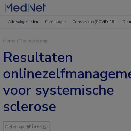
Alle vakgebieden
Cardiologie
Coronavirus (COVID-19)
Derm
Home
|
Reumatologie
Resultaten
onlinezelfmanage
voor systemische
sclerose
Delen via: