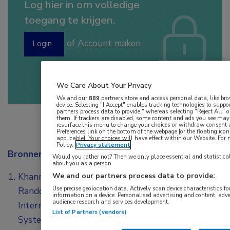
Log hier in om volledige
toegang te krijgen.
of
Account maken
Login
We Care About Your Privacy
We and our
889
partners store and access personal data, like bro
device. Selecting "I Accept" enables tracking technologies to sup
partners process data to provide," whereas selecting "Reject All"
them. If trackers are disabled, some content and ads you see may 
resurface this menu to change your choices or withdraw consent 
Preferences link on the bottom of the webpage [or the floating icon
applicable]. Your choices will have effect within our Website. For m
Policy.
Privacy statement
Bronnen:
Would you rather not? Then we only place essential and statistical
about you as a person
Khanna D, Serrano J, Berrocal VJ, et al. A
We and our partners process data to provide:
Use precise geolocation data. Actively scan device characteristics for
Randomized Controlled Trial to Evaluate an
information on a device. Personalised advertising and content, ad
audience research and services development.
Internet‐Based Self‐Management Program in
List of Partners (vendors)
Systemic Sclerosis. NCBINCBI Logo Skip to main