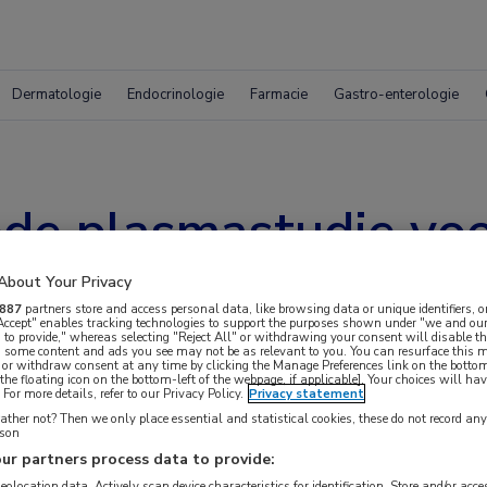
Dermatologie
Endocrinologie
Farmacie
Gastro-enterologie
de plasmastudie vo
About Your Privacy
887
partners store and access personal data, like browsing data or unique identifiers, o
 Accept" enables tracking technologies to support the purposes shown under "we and our
 to provide," whereas selecting "Reject All" or withdrawing your consent will disable th
, some content and ads you see may not be as relevant to you. You can resurface this
 or withdraw consent at any time by clicking the Manage Preferences link on the bottom
the floating icon on the bottom-left of the webpage, if applicable]. Your choices will hav
For more details, refer to our Privacy Policy.
Privacy statement
ther not? Then we only place essential and statistical cookies, these do not record an
rson
 van genezen COVID-19-patiënten helpt niet om
ur partners process data to provide:
geolocation data. Actively scan device characteristics for identification. Store and/or acc