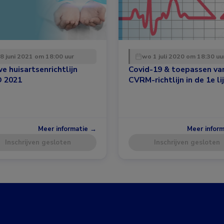
 8 juni 2021 om 18:00 uur
wo 1 juli 2020 om 18:30 uu
e huisartsenrichtlijn
Covid-19 & toepassen va
 2021
CVRM-richtlijn in de 1e li
Meer informatie →
Meer infor
Inschrijven gesloten
Inschrijven gesloten