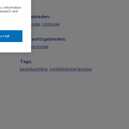
ess information
research and
Vakgebieden:
Oncologie
,
Urologie
Accept
Aandachtsgebieden:
Uro-oncologie
Tags:
beeldvorming
,
lymfekliermetastase