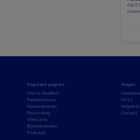
ASCO D
Genito
Populaire pagina’s
Vragen
Wat is MedNet?
Adverter
Partnernieuws
FAQ’s
Nieuwsbrieven
Helpdesk
Nascholing
Contact
Webcasts
Bijeenkomsten
Podcasts