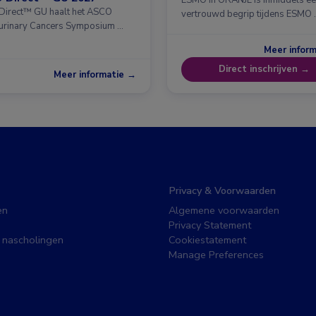
ESMO in ORANJE is inmiddels e
irect™ GU haalt het ASCO
vertrouwd begrip tijdens ESMO 
urinary Cancers Symposium …
Meer infor
Direct inschrijven →
Meer informatie →
Privacy & Voorwaarden
en
Algemene voorwaarden
Privacy Statement
 nascholingen
Cookiestatement
Manage Preferences