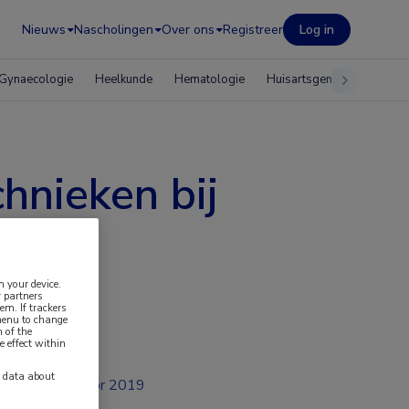
Nieuws
Nascholingen
Over ons
Registreer
Log in
Gynaecologie
Heelkunde
Hematologie
Huisartsgeneeskunde
hnieken bij
n your device.
 partners
em. If trackers
 menu to change
 of the
e effect within
y data about
apr 2019