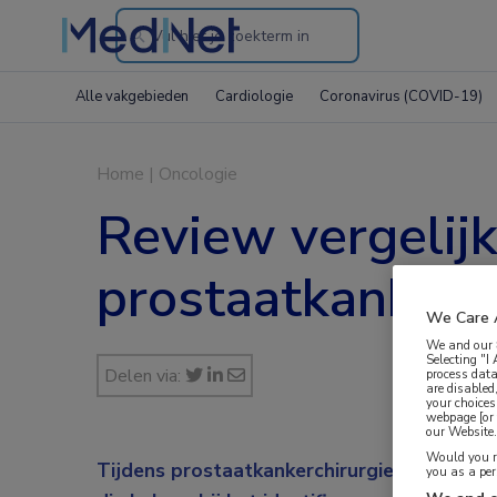
Search
through
Alle vakgebieden
Cardiologie
Coronavirus (COVID-19)
the
website
Home
|
Oncologie
Review vergelij
prostaatkanker
We Care 
We and our
Selecting "I
Delen via:
process data
are disabled
your choices
webpage [or 
our Website. 
Would you ra
Tijdens prostaatkankerchirurgie zijn vers
you as a pe