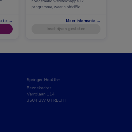
en
hoogstaand wetenschappelijk
…
programma, waarin officiële …
matie →
Meer informatie →
Inschrijven gesloten
Springer Health+
Bezoekadres:
Varrolaan 114
3584 BW UTRECHT