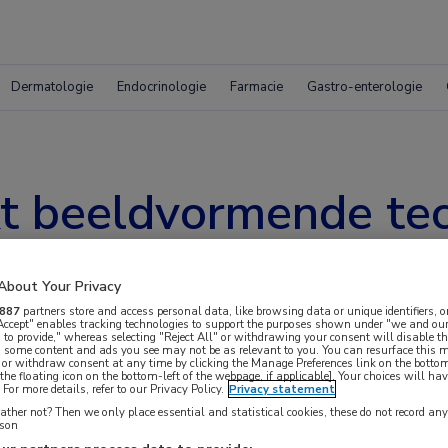
Dermatologie
Endocrinologie
Farmacie
Gastro-enterologie
kt beeldvormende tec
About Your Privacy
887
partners store and access personal data, like browsing data or unique identifiers, o
 Accept" enables tracking technologies to support the purposes shown under "we and our
 to provide," whereas selecting "Reject All" or withdrawing your consent will disable th
, some content and ads you see may not be as relevant to you. You can resurface this
 or withdraw consent at any time by clicking the Manage Preferences link on the bottom
the floating icon on the bottom-left of the webpage, if applicable]. Your choices will hav
For more details, refer to our Privacy Policy.
Privacy statement
ther not? Then we only place essential and statistical cookies, these do not record an
chillende beeldvormende technieken beschikbaar
rson