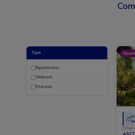
Com
Type
Bijeen
Bijeenkomst
Webcast
Podcasts
vr
uu
Den 
ASCO