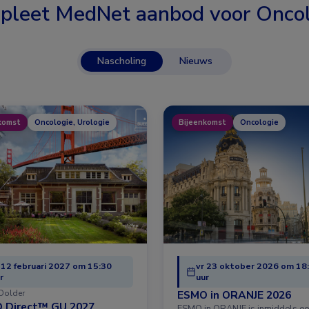
pleet MedNet aanbod voor
Oncol
Nascholing
Nieuws
komst
Oncologie, Urologie
Bijeenkomst
Oncologie
 12 februari 2027 om 15:30
vr 23 oktober 2026 om 18
r
uur
Dolder
ESMO in ORANJE 2026
 Direct™ GU 2027